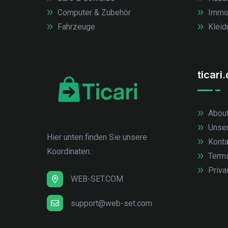
Computer & Zubehör
Immob
Fahrzeuge
Kleid
ticari
About
Unse
Hier unten finden Sie unsere
Konta
Koordinaten:
Term
Priva
WEB-SET.COM
support@web-set.com