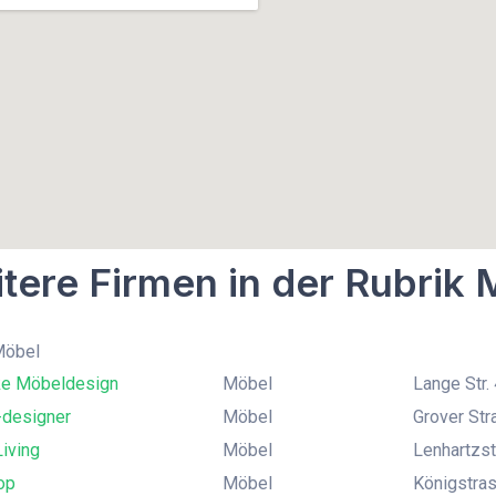
tere Firmen in der Rubrik
Möbel
e Möbeldesign
Möbel
Lange Str.
-designer
Möbel
Grover St
Living
Möbel
Lenhartzs
op
Möbel
Königstras