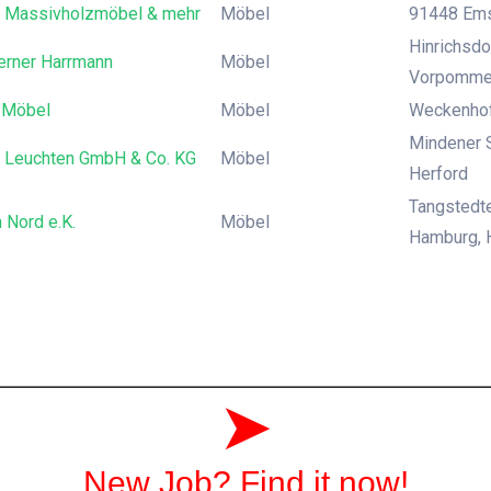
Massivholzmöbel & mehr
Möbel
91448 Emsk
Hinrichsdo
rner Harrmann
Möbel
Vorpomme
 Möbel
Möbel
Weckenhofs
Mindener S
 Leuchten GmbH & Co. KG
Möbel
Herford
Tangstedte
 Nord e.K.
Möbel
Hamburg, 