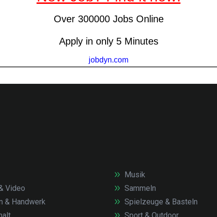
Musik
& Video
Sammeln
n & Handwerk
Spielzeuge & Basteln
alt
Sport & Outdoor