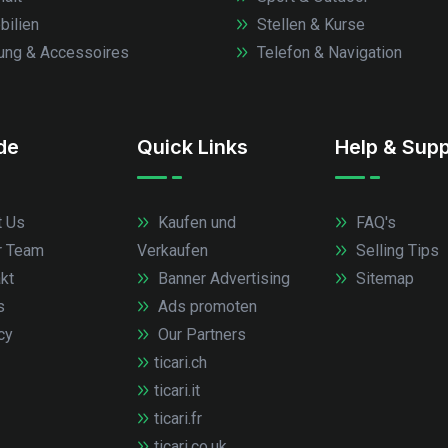
ilien
Stellen & Kurse
ung & Accessoires
Telefon & Navigation
.de
Quick Links
Help & Supp
 Us
Kaufen und
FAQ's
r Team
Verkaufen
Selling Tips
kt
Banner Advertising
Sitemap
s
Ads promoten
cy
Our Partners
ticari.ch
ticari.it
ticari.fr
ticari.co.uk