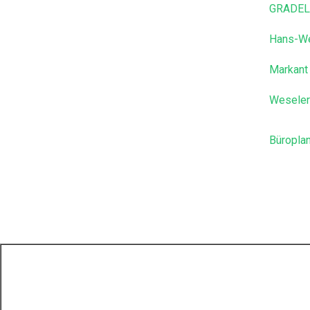
GRADEL 
Hans-We
Markant
Weseler
Büroplan