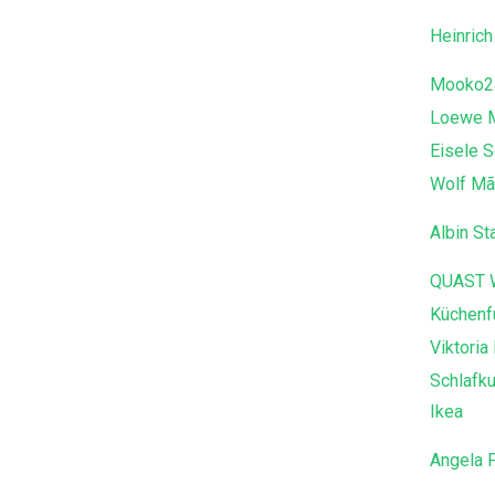
Heinric
Mooko2
Loewe 
Eisele 
Wolf Mã
Albin St
QUAST
Küchenf
Viktoria
Schlafku
Ikea
Angela 