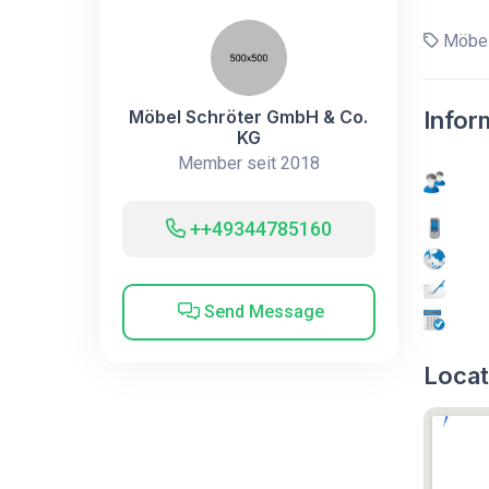
Möbel
Möbel Schröter GmbH & Co.
Infor
KG
Member seit 2018
++49344785160
Send Message
Locat