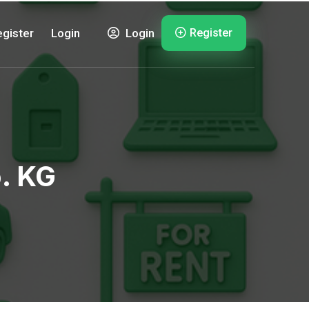
Register
gister
Login
Login
. KG