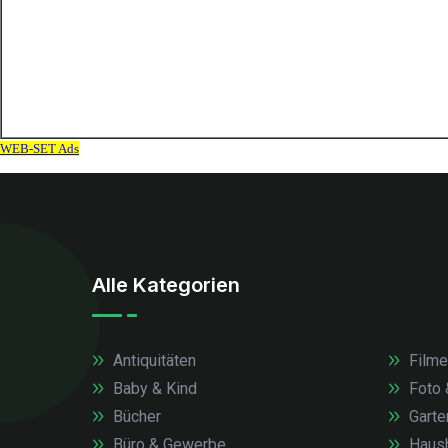
Alle Kategorien
Antiquitäten
Filme
Baby & Kind
Foto 
Bücher
Garte
Büro & Gewerbe
Haush