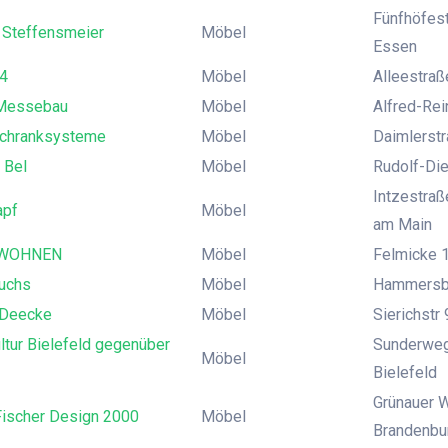
Fünfhöfest
h Steffensmeier
Möbel
Essen
4
Möbel
Alleestraß
Messebau
Möbel
Alfred-Rei
Schranksysteme
Möbel
Daimlerstr
 Bel
Möbel
Rudolf-Die
Intzestraß
apf
Möbel
am Main
 WOHNEN
Möbel
Felmicke 1
uchs
Möbel
Hammersb
 Deecke
Möbel
Sierichstr
ltur Bielefeld gegenüber
Sunderweg 
Möbel
Bielefeld
Grünauer 
Fischer Design 2000
Möbel
Brandenbu