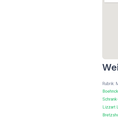
Wei
Rubrik: 
Boehnck
Schrank
Lizzart 
Bretzsh