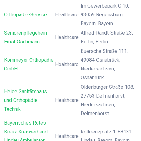
Im Gewerbepark C 10,
Orthopädie-Service
Healthcare
93059 Regensburg,
Bayern, Bayern
Seniorenpflegeheim
Alfred-Randt-Straße 23,
Healthcare
Ernst Oschmann
Berlin, Berlin
Buersche Straße 111,
Kornmeyer Orthopädie
49084 Osnabrück,
Healthcare
GmbH
Niedersachsen,
Osnabrück
Oldenburger Straße 108,
Heide Sanitätshaus
27753 Delmenhorst,
und Orthopädie
Healthcare
Niedersachsen,
Technik
Delmenhorst
Bayerisches Rotes
Kreuz Kreisverband
Rotkreuzplatz 1, 88131
Healthcare
Lindau Ambulanter
Lindau, Bayern, Bayern