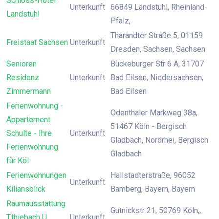
Schloss-Hotel
Unterkunft
66849 Landstuhl, Rheinland-
Landstuhl
Pfalz,
Tharandter Straße 5, 01159
Freistaat Sachsen
Unterkunft
Dresden, Sachsen, Sachsen
Senioren
Bückeburger Str 6 A, 31707
Residenz
Unterkunft
Bad Eilsen, Niedersachsen,
Zimmermann
Bad Eilsen
Ferienwohnung -
Odenthaler Markweg 38a,
Appartement
51467 Köln - Bergisch
Schulte - Ihre
Unterkunft
Gladbach, Nordrhei, Bergisch
Ferienwohnung
Gladbach
für Köl
Ferienwohnungen
Hallstadterstraße, 96052
Unterkunft
Kiliansblick
Bamberg, Bayern, Bayern
Raumausstattung
Gutnickstr 21, 50769 Köln,,
T.thiebach U.
Unterkunft