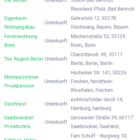
Die Mosel
Unterkunft
56864 Bad Bertrich,
Rheinland-Pfalz, Bad Bertrich
Eigenheim
Gehrsricht 12, 92278
Unterkunft
Wohnungsbau
Illschwang, Bayern, Bayern
Ferienwohnung
Mechenstraße 55, 53129
Unterkunft
Bonn
Bonn,, Bonn
Charlottenstr. 49, 10117
The Regent Berlin
Unterkunft
Berlin, Berlin, Berlin
Hüchelner Str. 141, 50226
Monteurzimmer
Unterkunft
Frechen, Nordrhein-
Privatpension
Westfalen, Frechen
eichholzfelder deich 14,
Deichnest
Unterkunft
Hamburg, hamburg
Saarbruecken
Gersweiler Straße 39, 66117
Unterkunft
Privathotels
Saarbrücken, Saarland,
Fam Schuff - Burgweg 10,