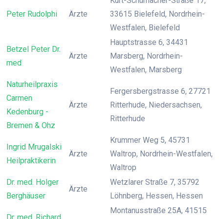
Kurt-Schumacher-Straße 17,
Peter Rudolphi
Ärzte
33615 Bielefeld, Nordrhein-
Westfalen, Bielefeld
Hauptstrasse 6, 34431
Betzel Peter Dr.
Ärzte
Marsberg, Nordrhein-
med
Westfalen, Marsberg
Naturheilpraxis
Fergersbergstrasse 6, 27721
Carmen
Ärzte
Ritterhude, Niedersachsen,
Kedenburg -
Ritterhude
Bremen & Ohz
Krummer Weg 5, 45731
Ingrid Mrugalski
Ärzte
Waltrop, Nordrhein-Westfalen,
Heilpraktikerin
Waltrop
Dr. med. Holger
Wetzlarer Straße 7, 35792
Ärzte
Berghäuser
Löhnberg, Hessen, Hessen
Montanusstraße 25A, 41515
Dr. med. Richard