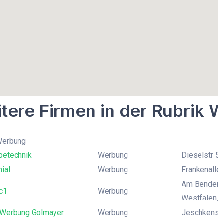
tere Firmen in der Rubrik
 Werbung
betechnik
Werbung
Dieselstr 
ial
Werbung
Frankenall
Am Benden
c1
Werbung
Westfalen,
 Werbung Golmayer
Werbung
Jeschkenst