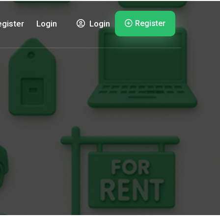
Register
gister
Login
Login