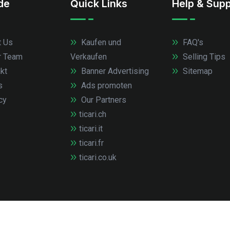
.de
Quick Links
Help & Supp
 Us
Kaufen und
FAQ's
r Team
Verkaufen
Selling Tips
kt
Banner Advertising
Sitemap
s
Ads promoten
cy
Our Partners
ticari.ch
ticari.it
ticari.fr
ticari.co.uk