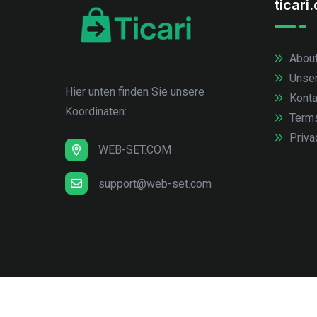
ticari
About
Unse
Hier unten finden Sie unsere
Konta
Koordinaten:
Term
Priva
WEB-SET.COM
support@web-set.com