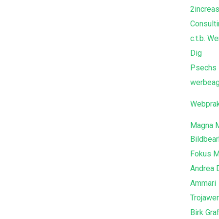
2increa
Consult
c.t.b. 
Dig
Psechs
werbeag
Webprak
Magna M
Bildbear
Fokus M
Andrea 
Ammari
Trojawe
Birk Gra