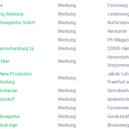
se
Werbung
Eselsweg 
ing Werbung
Werbung
Lindenweg
Werbeagentur GmbH
Werbung
Kurfürsten
Werbung
Neckarstr 
Werbung
P6 Magazin
enturhamburg 2p
Werbung
20095 Ham
Heinrichsh
tiker
Werbung
Vorpomme
ana Production
Jakob-Lats
Werbung
beitung
Frankfurt 
ediaplan
Werbung
Gernsbach
Dendorf
Werbung
doebelest
Werbung
Fürstenwal
rbeagentur
Werbung
Gerokstraße
fikdesign
Werbung
Amselweg 