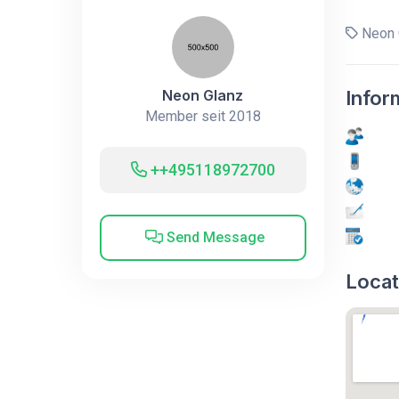
Neon 
Neon Glanz
Infor
Member seit 2018
++495118972700
Send Message
Locat