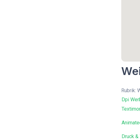
Wei
Rubrik:
Dpi Wer
Textimon
Animate
Druck &