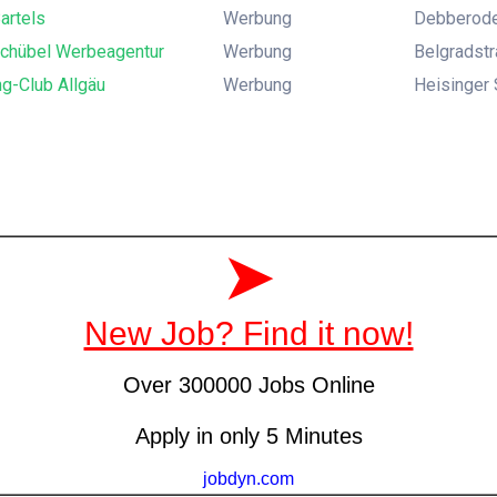
Bartels
Werbung
Debberode
Schübel Werbeagentur
Werbung
Belgradstr
g-Club Allgäu
Werbung
Heisinger 