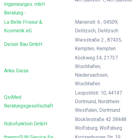
Ingenieurges. mbH
Beratung -
La Belle Friseur &
Marienstr. 6 , 04509,
Kosmetik eG
Delitzsch, Delitzsch
Wiesstraße 2 , 87435,
Deiser Bau GmbH
Kempten, Kempten
Köckweg 34, 21737
Wischhafen,
Anke Giese
Niedersachsen,
Wischhafen
Leopoldstr. 10, 44147
QsiMed
Dortmund, Nordrhein-
Beratungsgesellschaft
Westfalen, Dortmund
Böcklinstraße 42 38448
Robofunktion GmbH
Wolfsburg, Wolfsburg
thermoSUN Service für
Krotzenburger Str. 19,