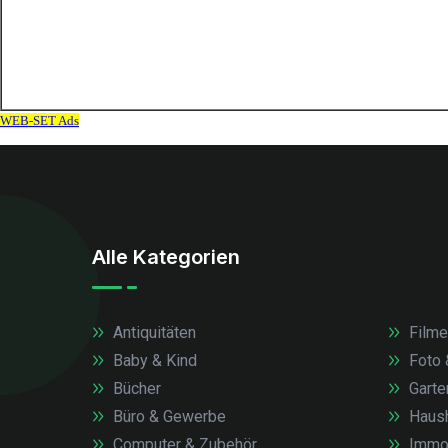
Alle Kategorien
Antiquitäten
Filme
Baby & Kind
Foto 
Bücher
Garte
Büro & Gewerbe
Haush
Computer & Zubehör
Immob