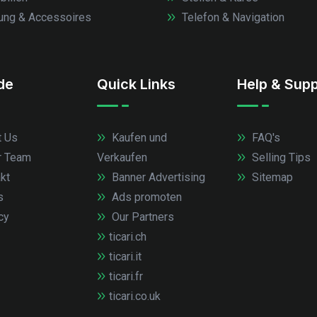
ung & Accessoires
Telefon & Navigation
.de
Quick Links
Help & Supp
 Us
Kaufen und
FAQ's
r Team
Verkaufen
Selling Tips
kt
Banner Advertising
Sitemap
s
Ads promoten
cy
Our Partners
ticari.ch
ticari.it
ticari.fr
ticari.co.uk