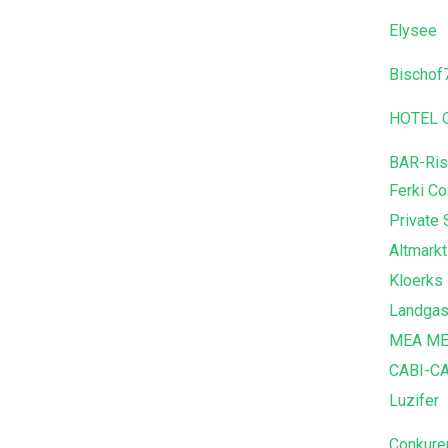
Elysee
Bischof
HOTEL OT
BAR-Rist
Ferki Co
Private 
Altmark
Kloerks
Landgas
MEA ME
CABI-C
Luzifer
Conkure