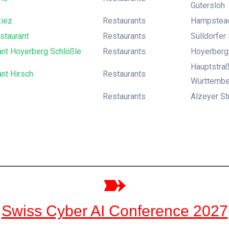
Gütersloh
kiez
Restaurants
Hampsteads
staurant
Restaurants
Sülldorfer
ant Hoyerberg Schlößle
Restaurants
Hoyerbergs
Hauptstraß
nt Hirsch
Restaurants
Württembe
Restaurants
Alzeyer St