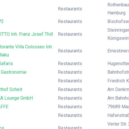
Rothenbau
Restaurants
Hamburg
72
Restaurants
Bischofsw
Steinringe
TO Inh. Franz Josef Thill
Restaurants
Königswin
orante Villa Colosseo Inh.
Restaurants
Ernestiner
llaku
Safaris
Restaurants
Hugenotte
t Gastronomie
Restaurants
Bahnhofstr
Restaurants
Friedrich K
thof Scheit
Restaurants
Am Denkmal
A Lounge GmbH
Restaurants
Am Bahnho
AFFE
Restaurants
79689 Mau
Restaurants
Hafenstraß
Verler Str
ns
Restaurants