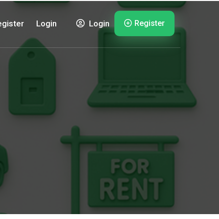
Register
gister
Login
Login