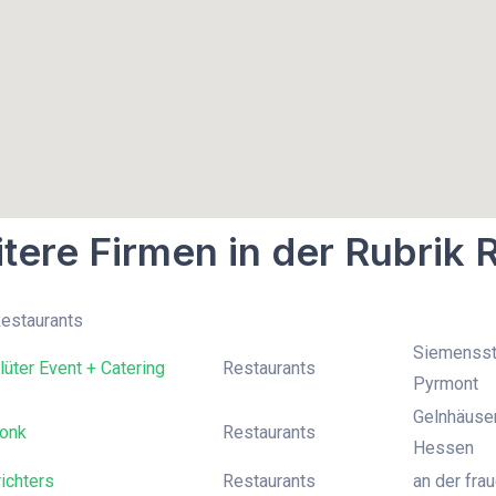
tere Firmen in der Rubrik 
Restaurants
Siemensst
üter Event + Catering
Restaurants
Pyrmont
Gelnhäuser
onk
Restaurants
Hessen
richters
Restaurants
an der fra