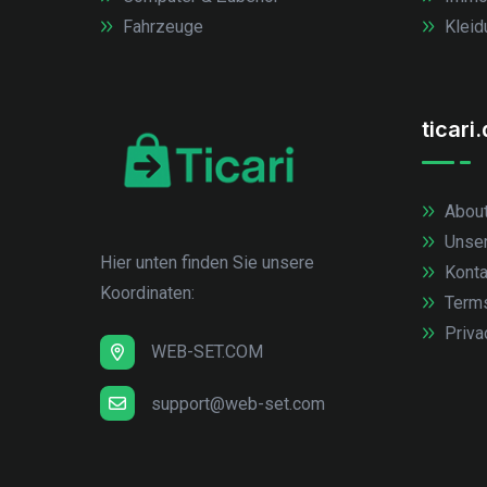
Fahrzeuge
Kleid
ticari
About
Unse
Hier unten finden Sie unsere
Konta
Koordinaten:
Term
Priva
WEB-SET.COM
support@web-set.com