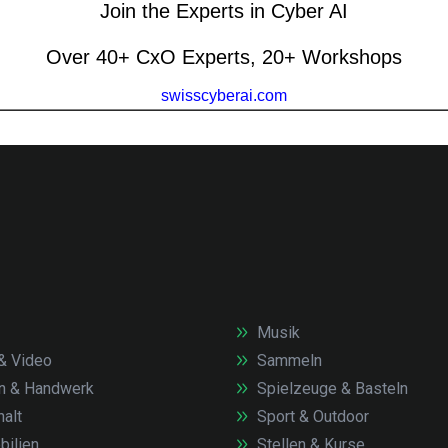
Musik
& Video
Sammeln
n & Handwerk
Spielzeuge & Basteln
alt
Sport & Outdoor
ilien
Stellen & Kurse