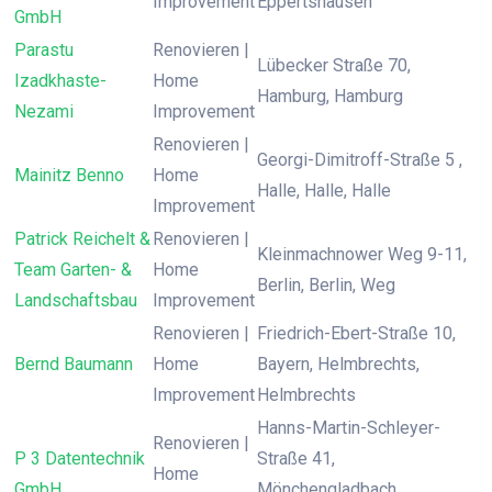
Improvement
Eppertshausen
GmbH
Parastu
Renovieren |
Lübecker Straße 70,
Izadkhaste-
Home
Hamburg, Hamburg
Nezami
Improvement
Renovieren |
Georgi-Dimitroff-Straße 5 ,
Mainitz Benno
Home
Halle, Halle, Halle
Improvement
Patrick Reichelt &
Renovieren |
Kleinmachnower Weg 9-11,
Team Garten- &
Home
Berlin, Berlin, Weg
Landschaftsbau
Improvement
Renovieren |
Friedrich-Ebert-Straße 10,
Bernd Baumann
Home
Bayern, Helmbrechts,
Improvement
Helmbrechts
Hanns-Martin-Schleyer-
Renovieren |
P 3 Datentechnik
Straße 41,
Home
GmbH
Mönchengladbach,