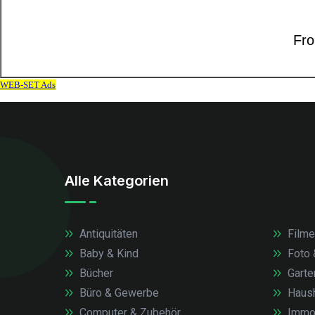
Alle Kategorien
Antiquitäten
Filme
Baby & Kind
Foto 
Bücher
Garte
Büro & Gewerbe
Haush
Computer & Zubehör
Immob