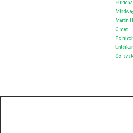
Burdens
Mindway
Martin 
Q.met
Polnisc
Unterkun
Sg-sys