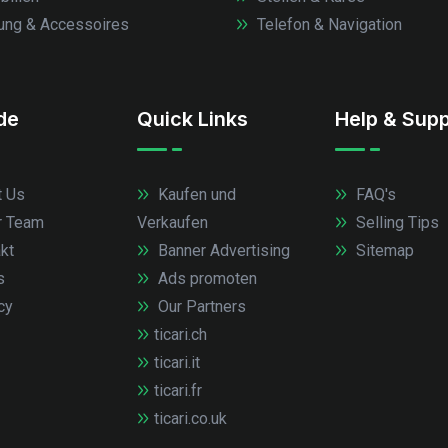
ung & Accessoires
Telefon & Navigation
.de
Quick Links
Help & Supp
 Us
Kaufen und
FAQ's
r Team
Verkaufen
Selling Tips
kt
Banner Advertising
Sitemap
s
Ads promoten
cy
Our Partners
ticari.ch
ticari.it
ticari.fr
ticari.co.uk