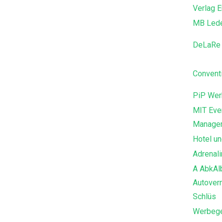
Verlag 
MB Lede
DeLaRe 
Convent
PiP Wer
MIT Even
Manage
Hotel u
Adrenali
A AbkAl
Autover
Schlüs
Werbege