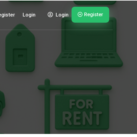
Register
gister
Login
Login