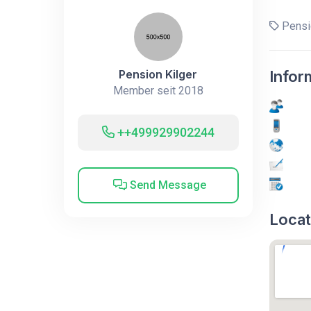
Pensio
Pension Kilger
Infor
Member seit 2018
++499929902244
Send Message
Locat