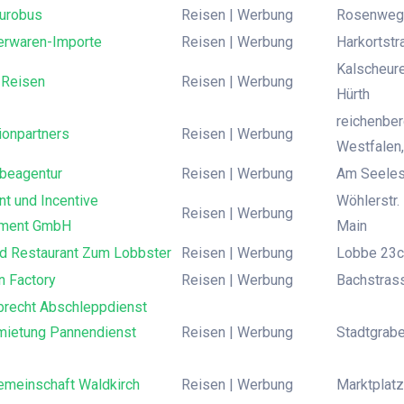
Eurobus
Reisen | Werbung
Rosenweg 
rwaren-Importe
Reisen | Werbung
Harkortstr
Kalscheure
Reisen
Reisen | Werbung
Hürth
reichenber
ionpartners
Reisen | Werbung
Westfalen
beagentur
Reisen | Werbung
Am Seeles
t und Incentive
Wöhlerstr.
Reisen | Werbung
ment GmbH
Main
nd Restaurant Zum Lobbster
Reisen | Werbung
Lobbe 23c
n Factory
Reisen | Werbung
Bachstras
brecht Abschleppdienst
mietung Pannendienst
Reisen | Werbung
Stadtgrabe
meinschaft Waldkirch
Reisen | Werbung
Marktplatz