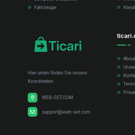
Fahrzeuge
Kleid
ticari
About
Unse
Hier unten finden Sie unsere
Konta
Koordinaten:
Term
Priva
WEB-SET.COM
support@web-set.com