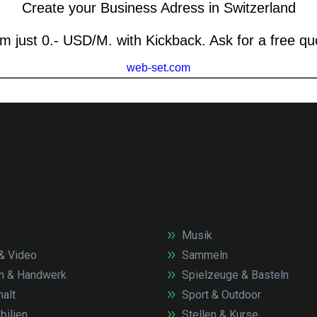
Musik
& Video
Sammeln
n & Handwerk
Spielzeuge & Basteln
alt
Sport & Outdoor
ilien
Stellen & Kurse