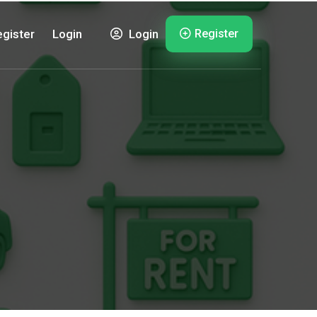
Register
gister
Login
Login