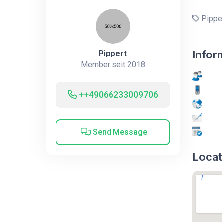
Pippe
Pippert
Infor
Member seit 2018
++49066233009706
Send Message
Locat