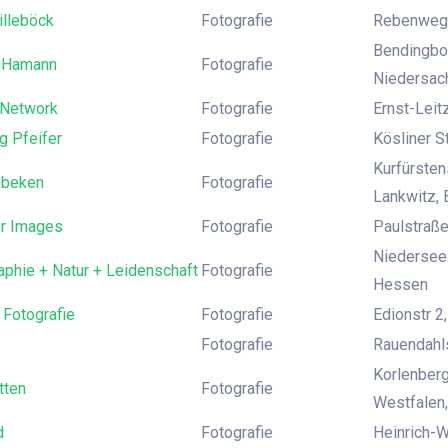
illeböck
Fotografie
Rebenweg 
Bendingbos
 Hamann
Fotografie
Niedersach
 Network
Fotografie
Ernst-Leit
g Pfeifer
Fotografie
Kösliner S
Kurfürsten
Ibbeken
Fotografie
Lankwitz, 
er Images
Fotografie
Paulstraße
Niederseel
phie + Natur + Leidenschaft
Fotografie
Hessen
 Fotografie
Fotografie
Edionstr 2
Fotografie
Rauendahls
Korlenberg
tten
Fotografie
Westfalen
d
Fotografie
Heinrich-W