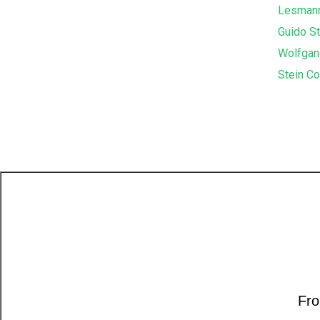
Lesman
Guido S
Wolfgan
Stein Co