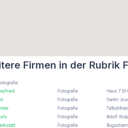
tere Firmen in der Rubrik 
Fotografie
eyfried
Fotografie
Haus 7 St
ni
Fotografie
Sankt-Jos
inder
Fotografie
Talbühlhal
xels
Fotografie
Adolf-Kolp
rkstatt
Fotografie
Bugscharrn