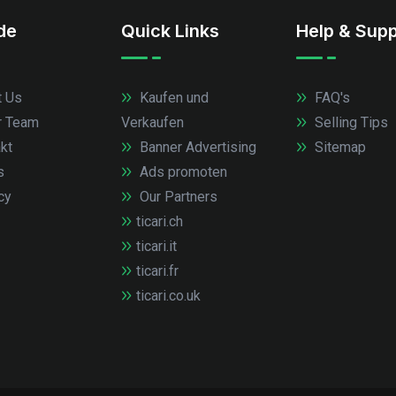
.de
Quick Links
Help & Supp
 Us
Kaufen und
FAQ's
r Team
Verkaufen
Selling Tips
kt
Banner Advertising
Sitemap
s
Ads promoten
cy
Our Partners
ticari.ch
ticari.it
ticari.fr
ticari.co.uk