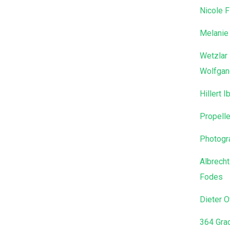
Nicole F
Melanie
Wetzlar
Wolfgan
Hillert 
Propell
Photogra
Albrecht
Fodes
Dieter O
364 Gra