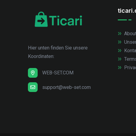
ticari
About
Unse
Hier unten finden Sie unsere
Konta
Koordinaten:
Term
Priva
WEB-SET.COM
support@web-set.com