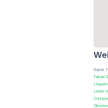
Wei
Rubrik: 
Fabian S
Linguavi
Linder-l
Crazypi
Oboenwe