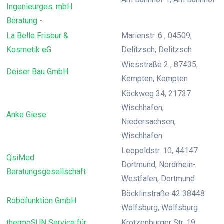
Ingenieurges. mbH
Beratung -
La Belle Friseur &
Marienstr. 6 , 04509,
Kosmetik eG
Delitzsch, Delitzsch
Wiesstraße 2 , 87435,
Deiser Bau GmbH
Kempten, Kempten
Köckweg 34, 21737
Wischhafen,
Anke Giese
Niedersachsen,
Wischhafen
Leopoldstr. 10, 44147
QsiMed
Dortmund, Nordrhein-
Beratungsgesellschaft
Westfalen, Dortmund
Böcklinstraße 42 38448
Robofunktion GmbH
Wolfsburg, Wolfsburg
thermoSUN Service für
Krotzenburger Str. 19,