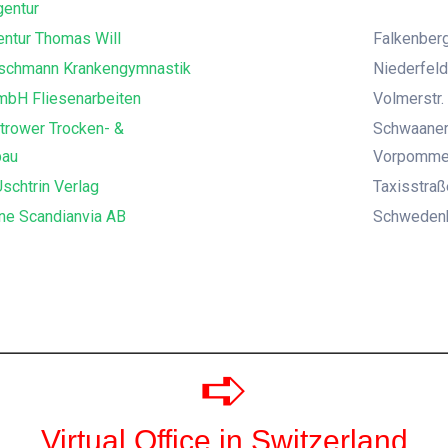
entur
ntur Thomas Will
Falkenberg
uschmann Krankengymnastik
Niederfeld
mbH Fliesenarbeiten
Volmerstr. 
trower Trocken- &
Schwaaner
bau
Vorpomme
schtrin Verlag
Taxisstra
ne Scandianvia AB
Schwedenka