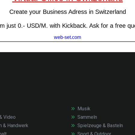
Musik
& Video
Sammeln
n & Handwerk
Spielzeuge & Basteln
alt
Sport & Outdoor