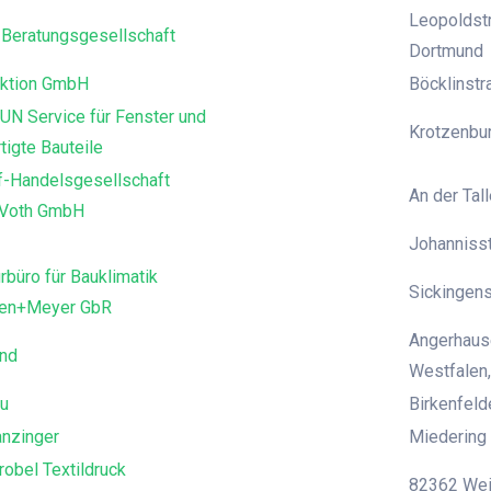
Leopoldstr
Beratungsgesellschaft
Dortmund
ktion GmbH
Böcklinst
UN Service für Fenster und
Krotzenbur
tigte Bauteile
f-Handelsgesellschaft
An der Tall
 Voth GmbH
Johanniss
rbüro für Bauklimatik
Sickingens
den+Meyer GbR
Angerhause
and
Westfalen,
u
Birkenfeld
anzinger
Miedering 
robel Textildruck
82362 Weil