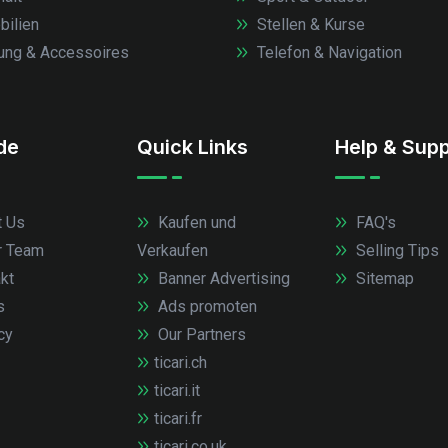
ilien
Stellen & Kurse
ung & Accessoires
Telefon & Navigation
.de
Quick Links
Help & Supp
 Us
Kaufen und
FAQ's
r Team
Verkaufen
Selling Tips
kt
Banner Advertising
Sitemap
s
Ads promoten
cy
Our Partners
ticari.ch
ticari.it
ticari.fr
ticari.co.uk