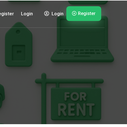
Register
gister
Login
Login