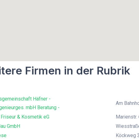
tere Firmen in der Rubrik
sgemeinschaft Häfner -
Am Bahnho
genieurges. mbH Beratung -
 Friseur & Kosmetik eG
Marienstr. 
Bau GmbH
Wiesstraß
ese
Köckweg 3