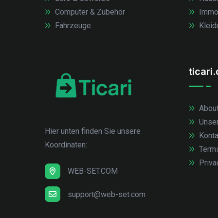
Computer & Zubehör
Immob
Fahrzeuge
Kleid
ticari
About
Unse
Hier unten finden Sie unsere
Konta
Koordinaten:
Term
Priva
WEB-SET.COM
support@web-set.com