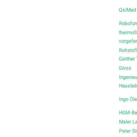
QsiMed 
Robofun
thermoS
vorgefer
Rohstof
Günther
Givos
Ingenieu
Hausla
Ingo Öl
HGM-Ba
Maler L
Peter St