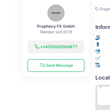
Proph
Prophecy FX GmbH
Infor
Member seit 2018
++4930660064877
Send Message
Locat