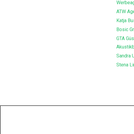
Werbeag
ATW Age
Katja B
Bosic G
GTA Güs
Akustik
Sandra U
Stena Li