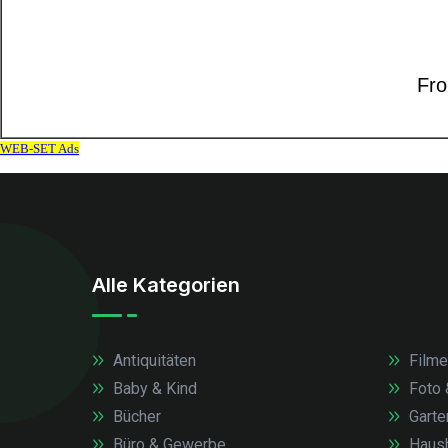
Alle Kategorien
Antiquitäten
Filme
Baby & Kind
Foto 
Bücher
Garte
Büro & Gewerbe
Haush