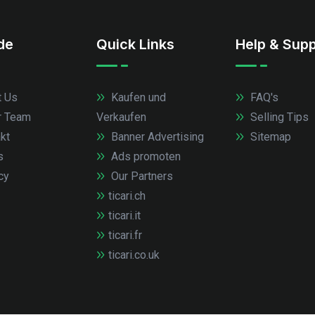
.de
Quick Links
Help & Supp
 Us
Kaufen und
FAQ's
r Team
Verkaufen
Selling Tips
kt
Banner Advertising
Sitemap
s
Ads promoten
cy
Our Partners
ticari.ch
ticari.it
ticari.fr
ticari.co.uk