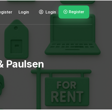
Register
gister
Login
Login
& Paulsen