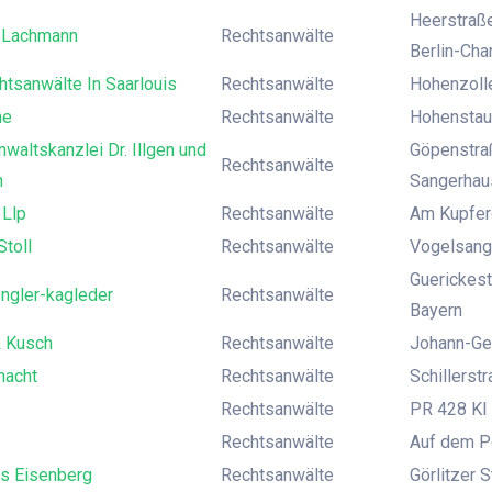
Heerstraße
 Lachmann
Rechtsanwälte
Berlin-Cha
htsanwälte In Saarlouis
Rechtsanwälte
Hohenzolle
he
Rechtsanwälte
Hohenstauf
waltskanzlei Dr. Illgen und
Göpenstra
Rechtsanwälte
n
Sangerhau
 Llp
Rechtsanwälte
Am Kupferg
Stoll
Rechtsanwälte
Vogelsange
Guerickest
ngler-kagleder
Rechtsanwälte
Bayern
& Kusch
Rechtsanwälte
Johann-Geo
hacht
Rechtsanwälte
Schillerst
Rechtsanwälte
PR 428 KI 
Rechtsanwälte
Auf dem Po
s Eisenberg
Rechtsanwälte
Görlitzer S