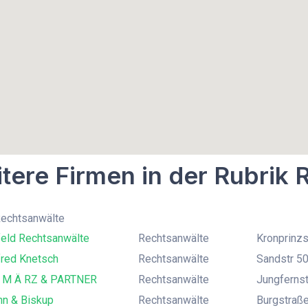
tere Firmen in der Rubrik
Rechtsanwälte
eld Rechtsanwälte
Rechtsanwälte
Kronprinzst
lfred Knetsch
Rechtsanwälte
Sandstr 50
 M Ä RZ & PARTNER
Rechtsanwälte
Jungferns
n & Biskup
Rechtsanwälte
Burgstraß