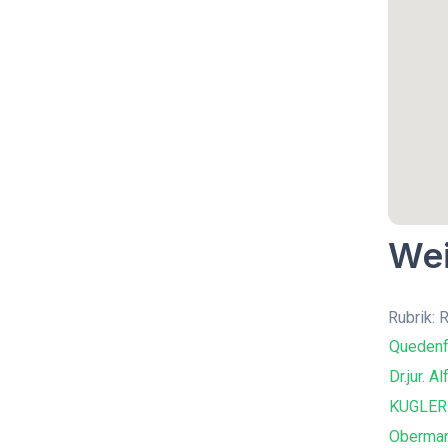
Wei
Rubrik: 
Quedenf
Dr.jur. A
KUGLER
Oberman