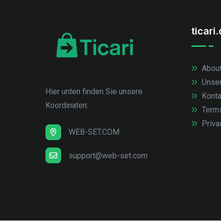
ticari
About
Unse
Hier unten finden Sie unsere
Konta
Koordinaten:
Term
Priva
WEB-SET.COM
support@web-set.com