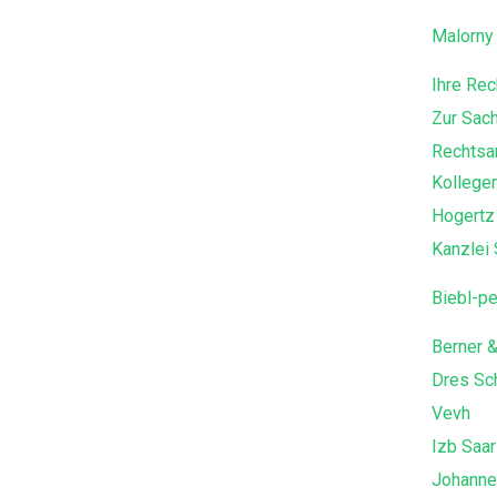
Malorny
Ihre Rec
Zur Sac
Rechtsan
Kollege
Hogertz
Kanzlei 
Biebl-pe
Berner 
Dres Sc
Vevh
Izb Saar
Johanne