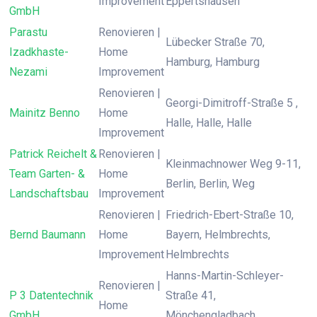
Improvement
Eppertshausen
GmbH
Parastu
Renovieren |
Lübecker Straße 70,
Izadkhaste-
Home
Hamburg, Hamburg
Nezami
Improvement
Renovieren |
Georgi-Dimitroff-Straße 5 ,
Mainitz Benno
Home
Halle, Halle, Halle
Improvement
Patrick Reichelt &
Renovieren |
Kleinmachnower Weg 9-11,
Team Garten- &
Home
Berlin, Berlin, Weg
Landschaftsbau
Improvement
Renovieren |
Friedrich-Ebert-Straße 10,
Bernd Baumann
Home
Bayern, Helmbrechts,
Improvement
Helmbrechts
Hanns-Martin-Schleyer-
Renovieren |
P 3 Datentechnik
Straße 41,
Home
GmbH
Mönchengladbach,