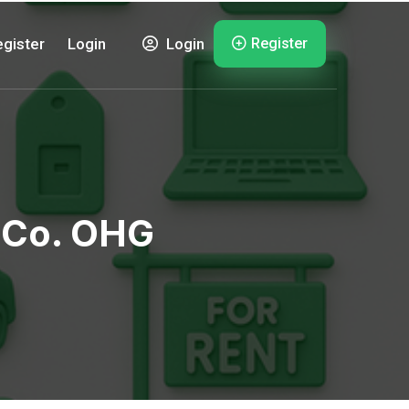
Register
gister
Login
Login
d Co. OHG