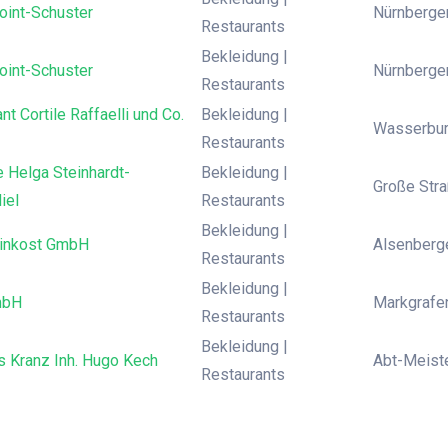
int-Schuster
Nürnberger
Restaurants
Bekleidung |
int-Schuster
Nürnberger
Restaurants
nt Cortile Raffaelli und Co.
Bekleidung |
Wasserbur
Restaurants
 Helga Steinhardt-
Bekleidung |
Große Stra
iel
Restaurants
Bekleidung |
einkost GmbH
Alsenberge
Restaurants
Bekleidung |
mbH
Markgrafen
Restaurants
Bekleidung |
s Kranz Inh. Hugo Kech
Abt-Meiste
Restaurants