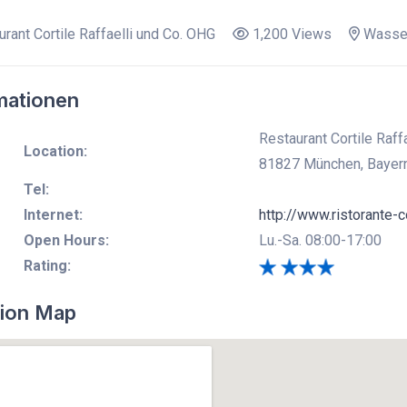
rant Cortile Raffaelli und Co. OHG
1,200 Views
Wasser
mationen
Restaurant Cortile Raff
Location:
81827 München, Bayern
Tel:
Internet:
http://www.ristorante-c
Open Hours:
Lu.-Sa. 08:00-17:00
Rating:
ion Map