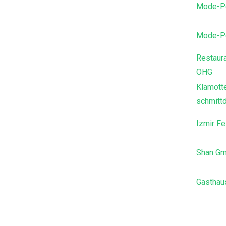
Mode-Po
Mode-Po
Restaura
OHG
Klamotte
schmittd
Izmir F
Shan G
Gasthau