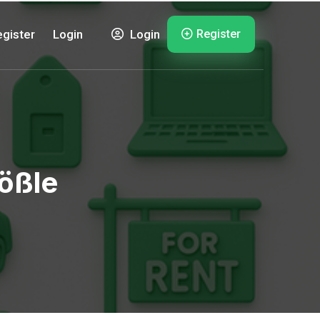
Register
gister
Login
Login
ößle