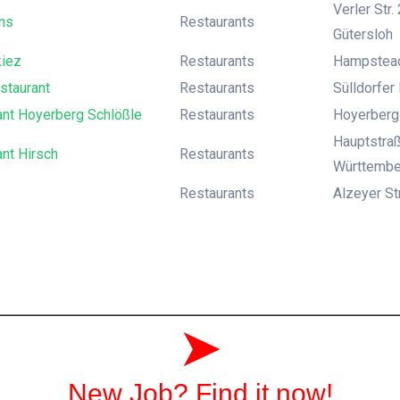
Verler Str
ns
Restaurants
Gütersloh
kiez
Restaurants
Hampsteads
staurant
Restaurants
Sülldorfer
ant Hoyerberg Schlößle
Restaurants
Hoyerbergs
Hauptstraß
nt Hirsch
Restaurants
Württembe
Restaurants
Alzeyer St