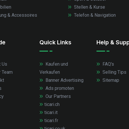
ilien
Stellen & Kurse
ung & Accessoires
Telefon & Navigation
.de
Quick Links
Help & Supp
 Us
Kaufen und
FAQ's
r Team
Verkaufen
Selling Tips
kt
Banner Advertising
Sitemap
s
Ads promoten
cy
Our Partners
ticari.ch
ticari.it
ticari.fr
ticari.co.uk