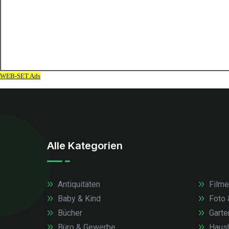
Alle Kategorien
Antiquitäten
Filme
Baby & Kind
Foto 
Bücher
Garte
Büro & Gewerbe
Haush