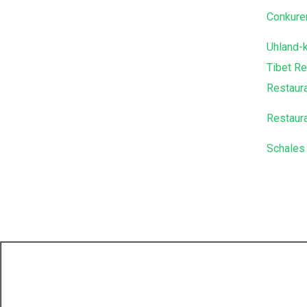
Conkure
Uhland-
Tibet Re
Restaur
Restaura
Schales