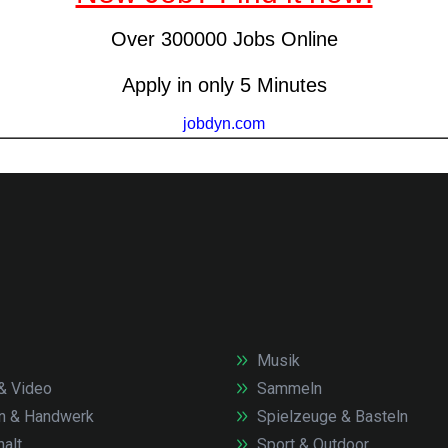
Musik
& Video
Sammeln
n & Handwerk
Spielzeuge & Basteln
alt
Sport & Outdoor