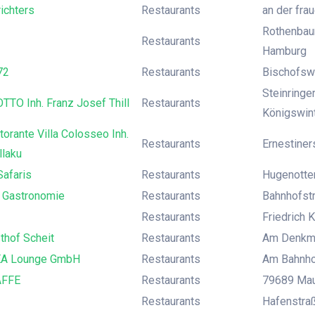
richters
Restaurants
an der fra
Rothenbau
Restaurants
Hamburg
72
Restaurants
Bischofsw
Steinringe
TO Inh. Franz Josef Thill
Restaurants
Königswin
orante Villa Colosseo Inh.
Restaurants
Ernestiner
llaku
Safaris
Restaurants
Hugenotte
t Gastronomie
Restaurants
Bahnhofstr
Restaurants
Friedrich K
thof Scheit
Restaurants
Am Denkmal
A Lounge GmbH
Restaurants
Am Bahnho
AFFE
Restaurants
79689 Mau
Restaurants
Hafenstraß