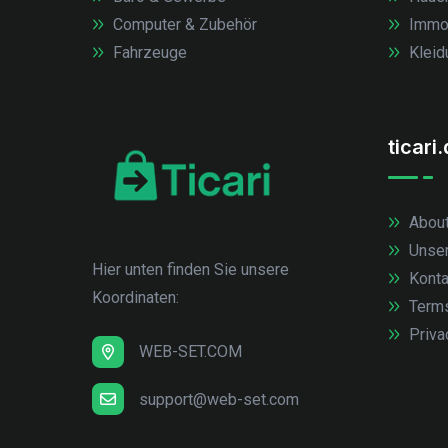
Computer & Zubehör
Immob
Fahrzeuge
Kleid
ticari
About
Unse
Hier unten finden Sie unsere
Konta
Koordinaten:
Term
Priva
WEB-SET.COM
support@web-set.com