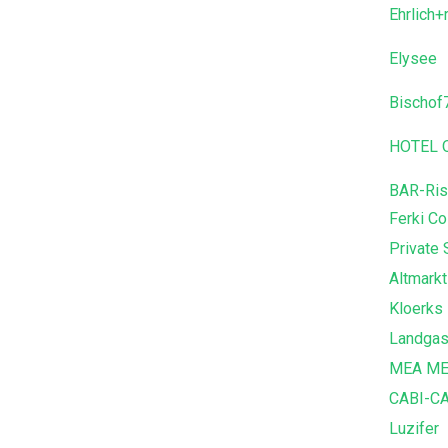
Ehrlich+
Elysee
Bischof
HOTEL OT
BAR-Rist
Ferki Co
Private 
Altmark
Kloerks
Landgas
MEA ME
CABI-C
Luzifer