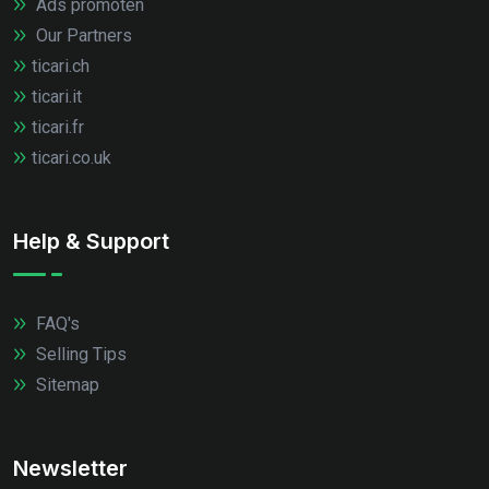
Ads promoten
Our Partners
ticari.ch
ticari.it
ticari.fr
ticari.co.uk
Help & Support
FAQ's
Selling Tips
Sitemap
Newsletter