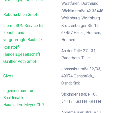
Westfalen, Dortmund
Böcklinstraße 42 38448
Robofunktion GmbH
Wolfsburg, Wolfsburg
thermoSUN Service für
Krotzenburger Str. 19,
Fenster und
63457 Hanau, Hessen,
vorgefertigte Bauteile
Hessen
Rohstoff-
An der Talle 27 - 31,
Handelsgesellschaft
Paderborn, Talle
Günther Voth GmbH
Johannisstraße 32/33,
Givos
49074 Osnabrück,,
Osnabrück
Ingenieurbüro für
Sickingenstraße 10 ,
Bauklimatik
34117, Kassel, Kassel
Hausladen+Meyer GbR
Angerhauser Straße 51,