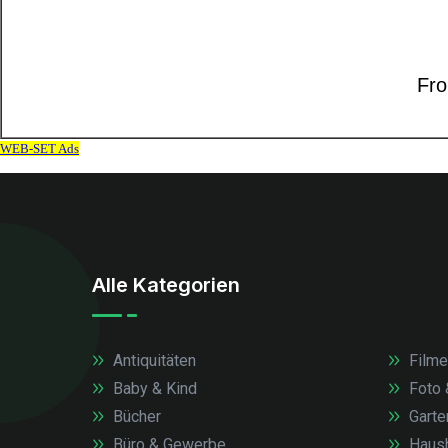
Alle Kategorien
Antiquitäten
Filme
Baby & Kind
Foto 
Bücher
Garte
Büro & Gewerbe
Haush