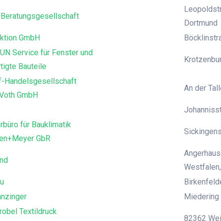
Leopoldstr
Beratungsgesellschaft
Dortmund
ktion GmbH
Böcklinst
UN Service für Fenster und
Krotzenbur
tigte Bauteile
f-Handelsgesellschaft
An der Tall
 Voth GmbH
Johanniss
rbüro für Bauklimatik
Sickingens
den+Meyer GbR
Angerhause
and
Westfalen,
u
Birkenfeld
anzinger
Miedering 
robel Textildruck
82362 Weil