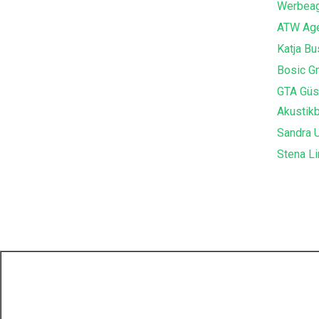
Werbeag
ATW Age
Katja B
Bosic G
GTA Güs
Akustik
Sandra U
Stena Li