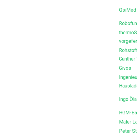
QsiMed 
Robofun
thermoS
vorgefer
Rohstof
Günther
Givos
Ingenieu
Hausla
Ingo Öl
HGM-Ba
Maler L
Peter St