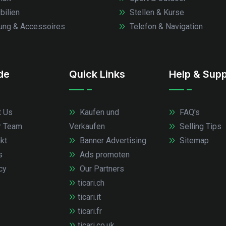
ilien
Stellen & Kurse
ung & Accessoires
Telefon & Navigation
.de
Quick Links
Help & Supp
 Us
Kaufen und
FAQ's
r Team
Verkaufen
Selling Tips
kt
Banner Advertising
Sitemap
s
Ads promoten
cy
Our Partners
ticari.ch
ticari.it
ticari.fr
ticari.co.uk