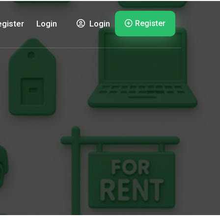
Register
gister
Login
Login