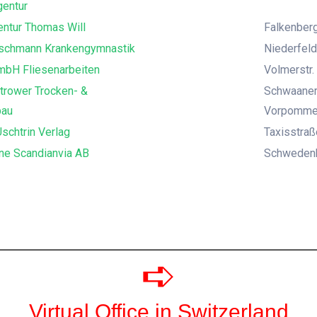
entur
ntur Thomas Will
Falkenberg
uschmann Krankengymnastik
Niederfeld
mbH Fliesenarbeiten
Volmerstr. 
trower Trocken- &
Schwaaner
bau
Vorpomme
schtrin Verlag
Taxisstra
ne Scandianvia AB
Schwedenka