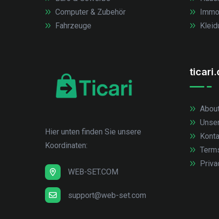
Computer & Zubehör
Immob
Fahrzeuge
Kleid
ticari
About
Unse
Hier unten finden Sie unsere
Konta
Koordinaten:
Term
Priva
WEB-SET.COM
support@web-set.com