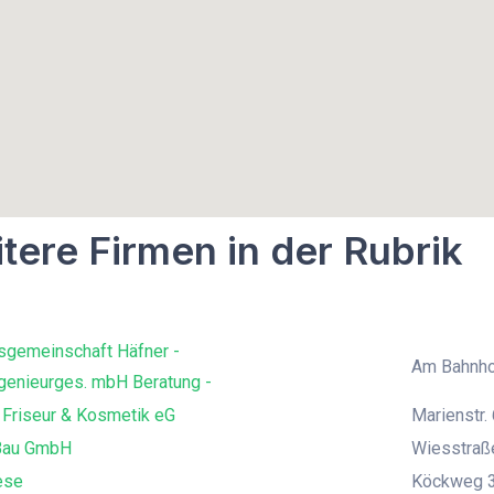
tere Firmen in der Rubrik
sgemeinschaft Häfner -
Am Bahnho
genieurges. mbH Beratung -
 Friseur & Kosmetik eG
Marienstr. 
Bau GmbH
Wiesstraß
ese
Köckweg 3