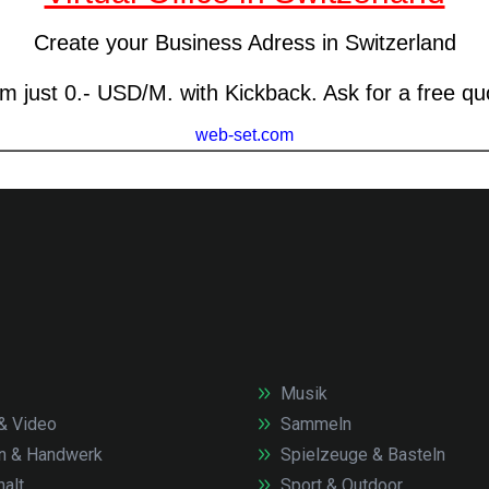
Musik
& Video
Sammeln
n & Handwerk
Spielzeuge & Basteln
alt
Sport & Outdoor