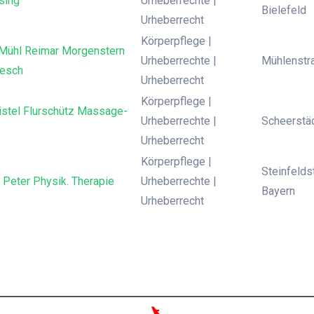
sing
Urheberrechte |
Bielefeld
Urheberrecht
Körperpflege |
 Mühl Reimar Morgenstern
Urheberrechte |
Mühlenstr
gesch
Urheberrecht
Körperpflege |
istel Flurschütz Massage-
Urheberrechte |
Scheerstäd
Urheberrecht
Körperpflege |
Steinfelds
 Peter Physik. Therapie
Urheberrechte |
Bayern
Urheberrecht