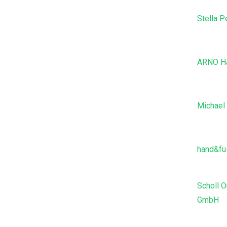
Stella 
ARNO H
Michael 
hand&fu
Scholl 
GmbH