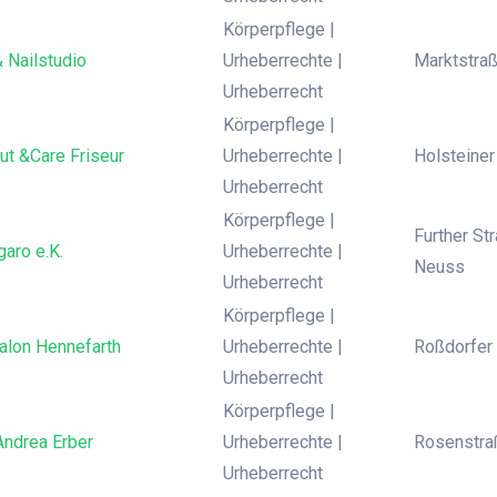
Körperpflege |
 Nailstudio
Urheberrechte |
Marktstraß
Urheberrecht
Körperpflege |
ut &Care Friseur
Urheberrechte |
Holsteiner
Urheberrecht
Körperpflege |
Further St
garo e.K.
Urheberrechte |
Neuss
Urheberrecht
Körperpflege |
alon Hennefarth
Urheberrechte |
Roßdorfer 
Urheberrecht
Körperpflege |
Andrea Erber
Urheberrechte |
Rosenstra
Urheberrecht