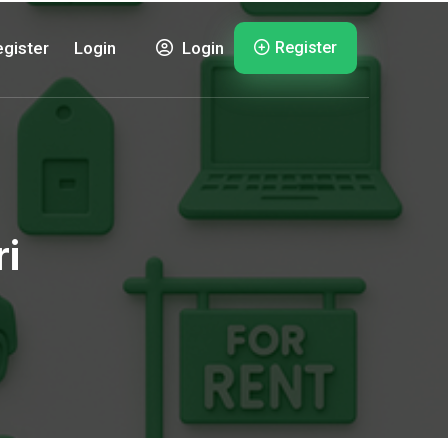
Register
gister
Login
Login
i