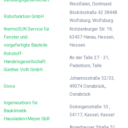
Westfalen, Dortmund
Böcklinstraße 42 38448
Robofunktion GmbH
Wolfsburg, Wolfsburg
thermoSUN Service für
Krotzenburger Str. 19,
Fenster und
63457 Hanau, Hessen,
vorgefertigte Bauteile
Hessen
Rohstoff-
An der Talle 27 - 31,
Handelsgesellschaft
Paderborn, Talle
Günther Voth GmbH
Johannisstraße 32/33,
Givos
49074 Osnabrück,,
Osnabrück
Ingenieurbüro für
Sickingenstraße 10 ,
Bauklimatik
34117, Kassel, Kassel
Hausladen+Meyer GbR
Angerhauser Straße 51,