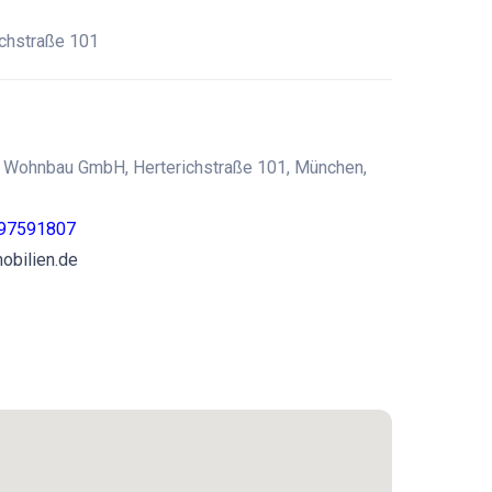
chstraße 101
 Wohnbau GmbH, Herterichstraße 101, München,
897591807
obilien.de