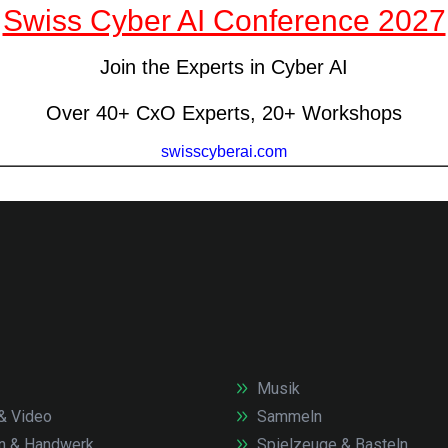
Musik
& Video
Sammeln
n & Handwerk
Spielzeuge & Basteln