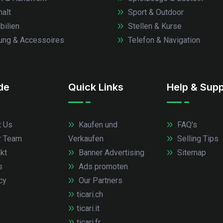
alt
Sport & Outdoor
ilien
Stellen & Kurse
ung & Accessoires
Telefon & Navigation
.de
Quick Links
Help & Supp
 Us
Kaufen und
FAQ's
r Team
Verkaufen
Selling Tips
kt
Banner Advertising
Sitemap
s
Ads promoten
cy
Our Partners
ticari.ch
ticari.it
ticari.fr