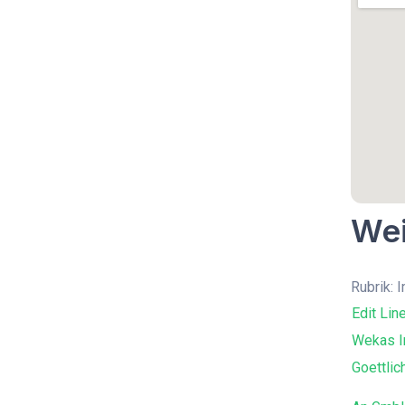
Wei
Rubrik: 
Edit Lin
Wekas I
Goettlic