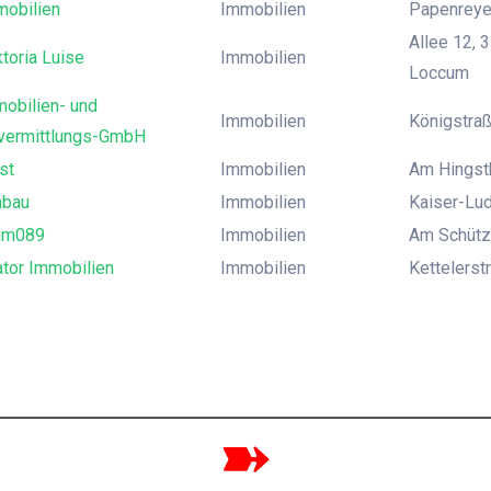
obilien
Immobilien
Papenreye
Allee 12,
toria Luise
Immobilien
Loccum
obilien- und
Immobilien
Königstra
vermittlungs-GmbH
st
Immobilien
Am Hingst
nbau
Immobilien
Kaiser-Lud
um089
Immobilien
Am Schütz
ator Immobilien
Immobilien
Kettelers