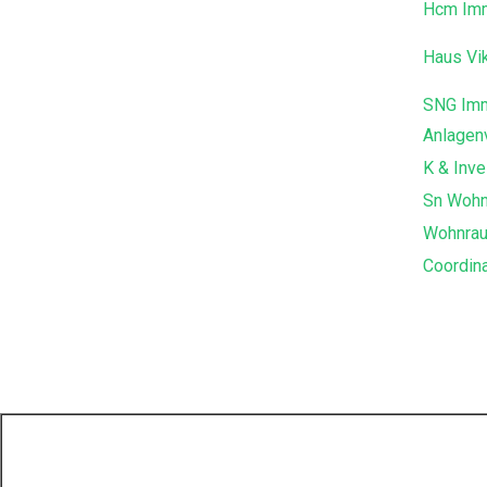
Hcm Imm
Haus Vik
SNG Imm
Anlagen
K & Inve
Sn Woh
Wohnra
Coordin