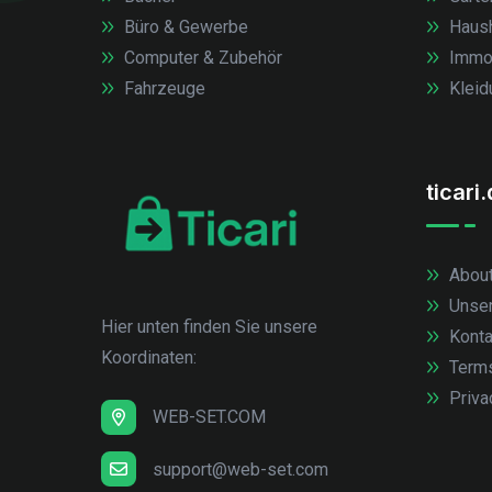
Büro & Gewerbe
Haush
Computer & Zubehör
Immob
Fahrzeuge
Kleid
ticari
About
Unse
Hier unten finden Sie unsere
Konta
Koordinaten:
Term
Priva
WEB-SET.COM
support@web-set.com