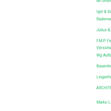
An GmbH
Igel & 
Radema
Julius &
F.M.P. F
Versich
Wg Aufb
Bauernh
Lingenf
ARCHIT
Marko L