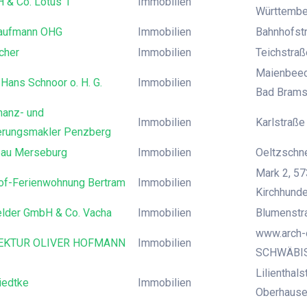
 & Co. Lotus 1
Immobilien
Württembe
Kaufmann OHG
Immobilien
Bahnhofstr
cher
Immobilien
Teichstraß
Maienbeec
 Hans Schnoor o. H. G.
Immobilien
Bad Brams
inanz- und
Immobilien
Karlstraße
erungsmakler Penzberg
au Merseburg
Immobilien
Oeltzschne
Mark 2, 57
of-Ferienwohnung Bertram
Immobilien
Kirchhund
elder GmbH & Co. Vacha
Immobilien
Blumenstra
www.arch-
EKTUR OLIVER HOFMANN
Immobilien
SCHWÄBI
Lilienthal
iedtke
Immobilien
Oberhaus