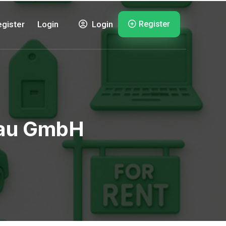
Register
gister
Login
Login
bau GmbH