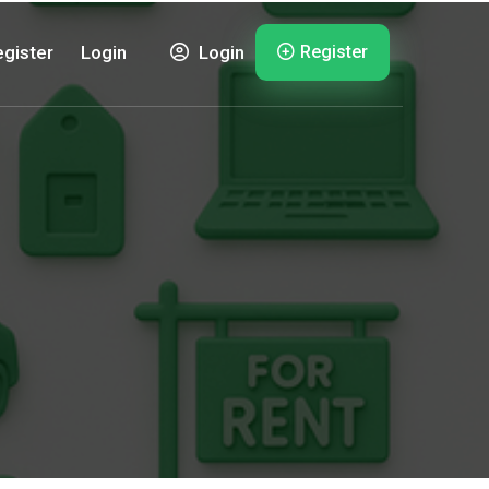
Register
gister
Login
Login