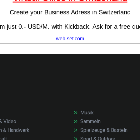
Musik
& Video
Sammeln
n & Handwerk
Spielzeuge & Basteln
alt
Sport & Outdoor