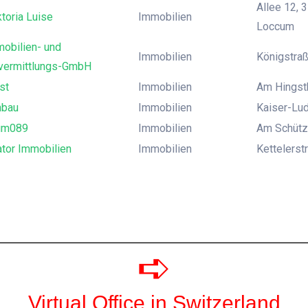
Allee 12,
toria Luise
Immobilien
Loccum
obilien- und
Immobilien
Königstra
vermittlungs-GmbH
st
Immobilien
Am Hingst
nbau
Immobilien
Kaiser-Lud
um089
Immobilien
Am Schütz
ator Immobilien
Immobilien
Kettelers