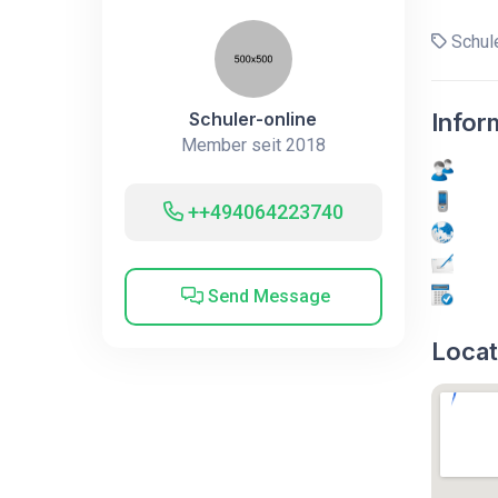
Schule
Schuler-online
Infor
Member seit 2018
++494064223740
Send Message
Locat