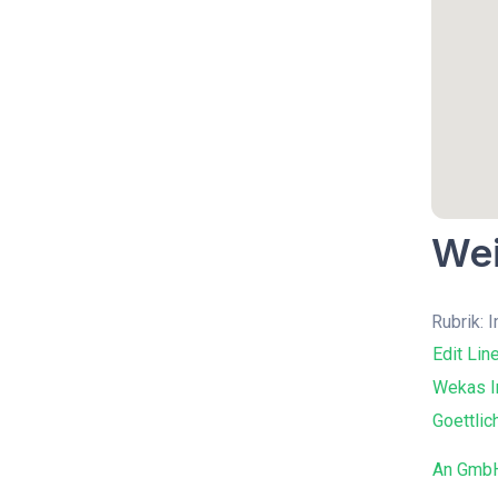
Wei
Rubrik: 
Edit Lin
Wekas I
Goettlic
An GmbH