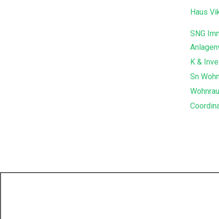
Haus Vik
SNG Imm
Anlagen
K & Inve
Sn Woh
Wohnra
Coordin