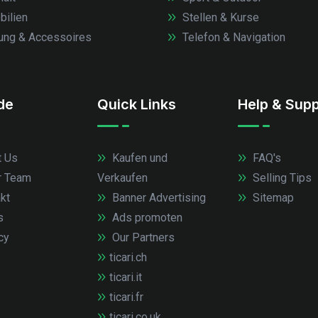
ilien
Stellen & Kurse
ung & Accessoires
Telefon & Navigation
.de
Quick Links
Help & Supp
 Us
Kaufen und
FAQ's
r Team
Verkaufen
Selling Tips
kt
Banner Advertising
Sitemap
s
Ads promoten
cy
Our Partners
ticari.ch
ticari.it
ticari.fr
ticari.co.uk