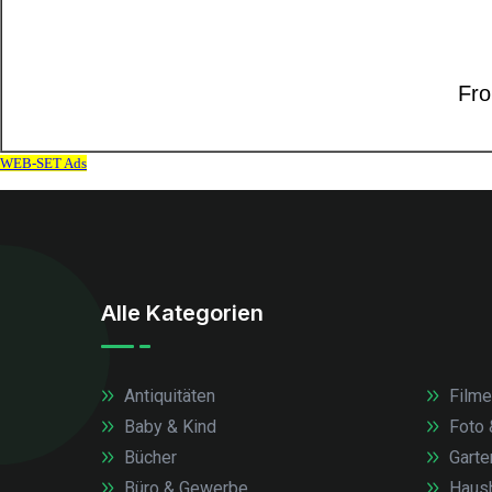
Alle Kategorien
Antiquitäten
Filme
Baby & Kind
Foto 
Bücher
Garte
Büro & Gewerbe
Haush