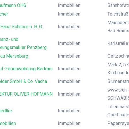
Kaufmann OHG
Immobilien
Bahnhofstr
cher
Immobilien
Teichstraß
Maienbeec
 Hans Schnoor o. H. G.
Immobilien
Bad Brams
inanz- und
Immobilien
Karlstraße
erungsmakler Penzberg
au Merseburg
Immobilien
Oeltzschne
Mark 2, 57
of-Ferienwohnung Bertram
Immobilien
Kirchhund
elder GmbH & Co. Vacha
Immobilien
Blumenstra
www.arch-
EKTUR OLIVER HOFMANN
Immobilien
SCHWÄBI
Lilienthal
iedtke
Immobilien
Oberhaus
obilien
Immobilien
Papenreye