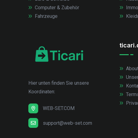
Computer & Zubehör
Immob
Fahrzeuge
Kleid
ticari
About
Unse
Hier unten finden Sie unsere
Konta
Koordinaten:
Term
Priva
WEB-SET.COM
support@web-set.com