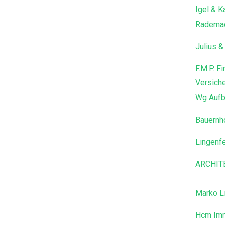
Igel & 
Radema
Julius &
F.M.P. F
Versich
Wg Aufb
Bauernh
Lingenf
ARCHIT
Marko L
Hcm Imm