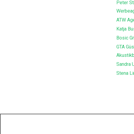
Peter St
Werbeag
ATW Age
Katja B
Bosic G
GTA Güs
Akustik
Sandra U
Stena Li