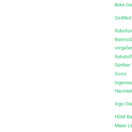
Anke Gi
QsiMed 
Robofun
thermoS
vorgefer
Rohstof
Günther
Givos
Ingenieu
Hausla
Ingo Öl
HGM-Ba
Maler L