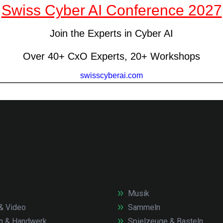
Musik
& Video
Sammeln
n & Handwerk
Spielzeuge & Basteln