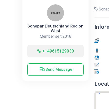
Sonep
Sonepar Deutschland Region
Infor
West
Member seit 2018
++49615129030
Send Message
Locat