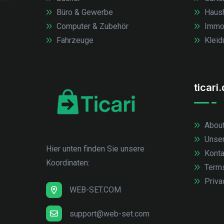
Büro & Gewerbe
Haush
Computer & Zubehör
Immob
Fahrzeuge
Kleid
ticari
About
Unse
Hier unten finden Sie unsere
Konta
Koordinaten:
Term
Priva
WEB-SET.COM
support@web-set.com