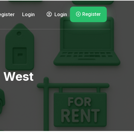
Register
gister
Login
Login
n West