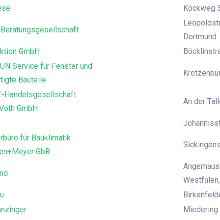
ese
Köckweg 3
Leopoldstr
Beratungsgesellschaft
Dortmund
ktion GmbH
Böcklinst
UN Service für Fenster und
Krotzenbur
tigte Bauteile
f-Handelsgesellschaft
An der Tall
 Voth GmbH
Johanniss
rbüro für Bauklimatik
Sickingens
den+Meyer GbR
Angerhause
and
Westfalen,
u
Birkenfeld
anzinger
Miedering 