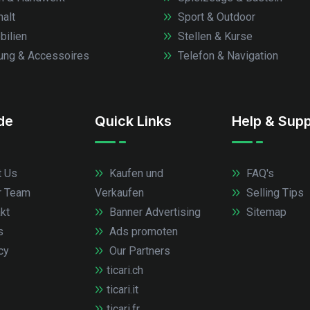
alt
Sport & Outdoor
ilien
Stellen & Kurse
ung & Accessoires
Telefon & Navigation
.de
Quick Links
Help & Supp
 Us
Kaufen und
FAQ's
r Team
Verkaufen
Selling Tips
kt
Banner Advertising
Sitemap
s
Ads promoten
cy
Our Partners
ticari.ch
ticari.it
ticari.fr