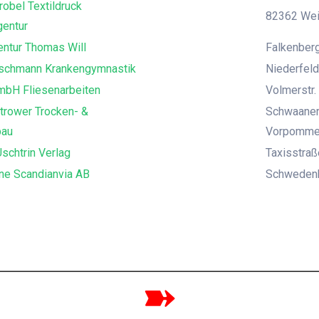
robel Textildruck
82362 Weil
entur
ntur Thomas Will
Falkenberg
uschmann Krankengymnastik
Niederfeld
mbH Fliesenarbeiten
Volmerstr. 
trower Trocken- &
Schwaaner
bau
Vorpomme
schtrin Verlag
Taxisstra
ne Scandianvia AB
Schwedenka