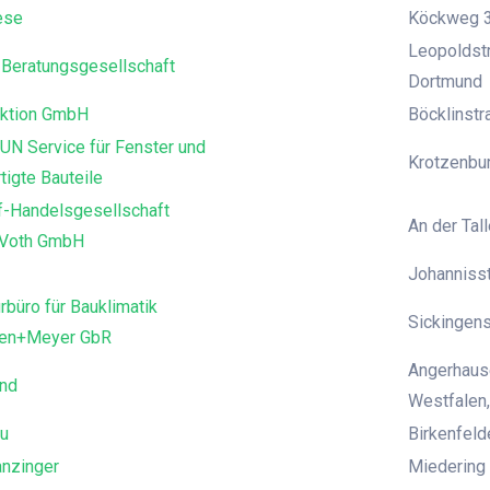
ese
Köckweg 3
Leopoldstr
Beratungsgesellschaft
Dortmund
ktion GmbH
Böcklinst
UN Service für Fenster und
Krotzenbur
tigte Bauteile
f-Handelsgesellschaft
An der Tall
 Voth GmbH
Johanniss
rbüro für Bauklimatik
Sickingens
den+Meyer GbR
Angerhause
and
Westfalen,
u
Birkenfeld
anzinger
Miedering 