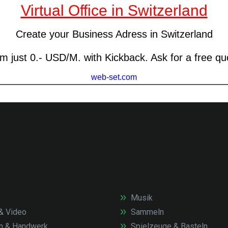
Musik
& Video
Sammeln
n & Handwerk
Spielzeuge & Basteln