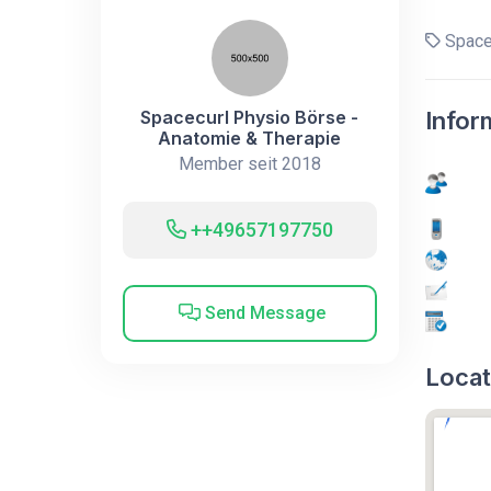
Spacec
Spacecurl Physio Börse -
Infor
Anatomie & Therapie
Member seit 2018
++49657197750
Send Message
Locat