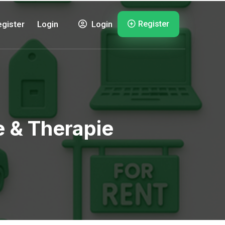
Register
gister
Login
Login
e & Therapie