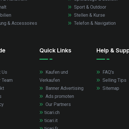
alt
Sport & Outdoor
ilien
Stellen & Kurse
ung & Accessoires
Telefon & Navigation
.de
Quick Links
Help & Supp
 Us
Kaufen und
FAQ's
r Team
Verkaufen
Selling Tips
kt
Banner Advertising
Sitemap
s
Ads promoten
cy
Our Partners
ticari.ch
ticari.it
ticari.fr