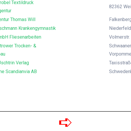
robel Textildruck
82362 Weil
entur
ntur Thomas Will
Falkenberg
uschmann Krankengymnastik
Niederfeld
mbH Fliesenarbeiten
Volmerstr. 
trower Trocken- &
Schwaaner
bau
Vorpomme
schtrin Verlag
Taxisstra
ne Scandianvia AB
Schwedenka