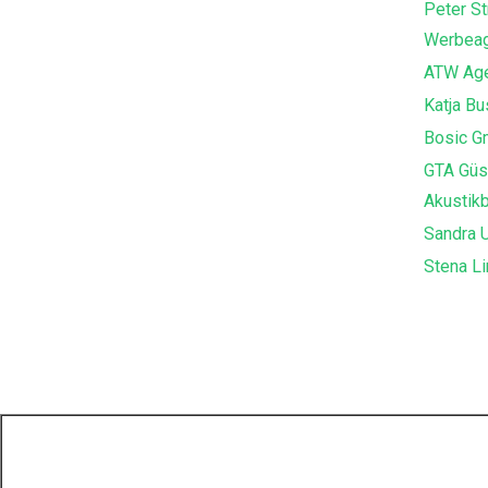
Peter St
Werbeag
ATW Age
Katja B
Bosic G
GTA Güs
Akustik
Sandra U
Stena Li