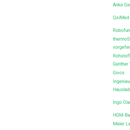
Anke Gi
QsiMed 
Robofun
thermoS
vorgefer
Rohstof
Günther
Givos
Ingenieu
Hausla
Ingo Öl
HGM-Ba
Maler L