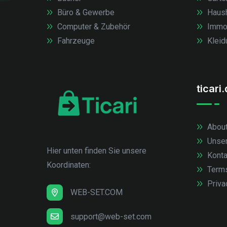
Büro & Gewerbe
Haush
Computer & Zubehör
Immob
Fahrzeuge
Kleid
ticari
About
Unse
Hier unten finden Sie unsere
Konta
Koordinaten:
Term
Priva
WEB-SET.COM
support@web-set.com