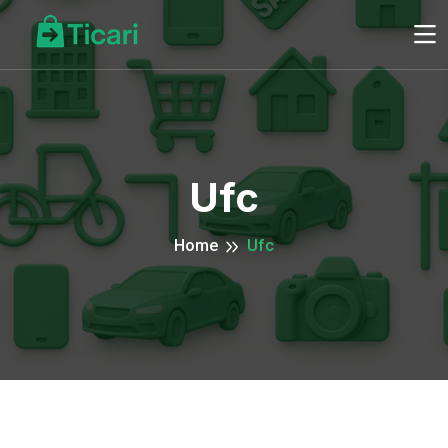
Ufc
Home
Ufc