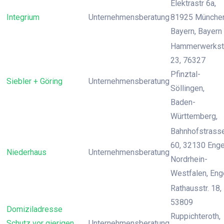
Elektrastr 6a,
Integrium
Unternehmensberatung
81925 München
Bayern, Bayern
Hammerwerkst
23, 76327
Pfinztal-
Siebler + Göring
Unternehmensberatung
Söllingen,
Baden-
Württemberg,
Bahnhofstrass
60, 32130 Enge
Niederhaus
Unternehmensberatung
Nordrhein-
Westfalen, Eng
Rathausstr. 18,
53809
Domiziladresse
Ruppichteroth,
Schutz vor gierigen
Unternehmensberatung