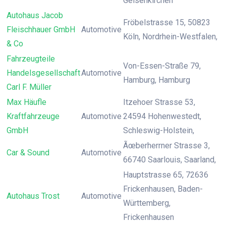
Gelsenkirchen
Autohaus Jacob
Fröbelstrasse 15, 50823
Fleischhauer GmbH
Automotive
Köln, Nordrhein-Westfalen,
& Co
Fahrzeugteile
Von-Essen-Straße 79,
Handelsgesellschaft
Automotive
Hamburg, Hamburg
Carl F. Müller
Max Häufle
Itzehoer Strasse 53,
Kraftfahrzeuge
Automotive
24594 Hohenwestedt,
GmbH
Schleswig-Holstein,
Ãœberherrner Strasse 3,
Car & Sound
Automotive
66740 Saarlouis, Saarland,
Hauptstrasse 65, 72636
Frickenhausen, Baden-
Autohaus Trost
Automotive
Württemberg,
Frickenhausen