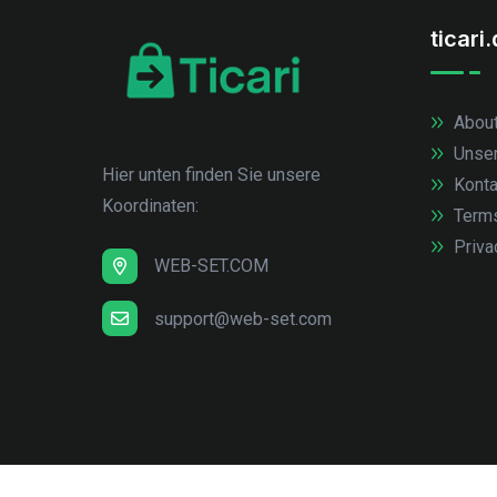
ticari
About
Unse
Hier unten finden Sie unsere
Konta
Koordinaten:
Term
Priva
WEB-SET.COM
support@web-set.com