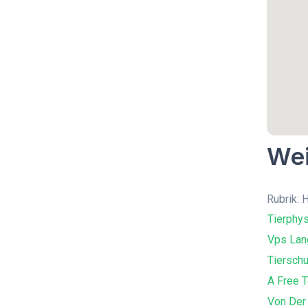
Wei
Rubrik: 
Tierphys
Vps Lan
Tierschu
A Free 
Von Der