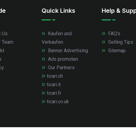
.de
Quick Links
Help & Supp
 Us
Kaufen und
FAQ's
r Team
Verkaufen
Selling Tips
kt
Banner Advertising
Sitemap
s
Ads promoten
cy
Our Partners
ticari.ch
ticari.it
ticari.fr
ticari.co.uk