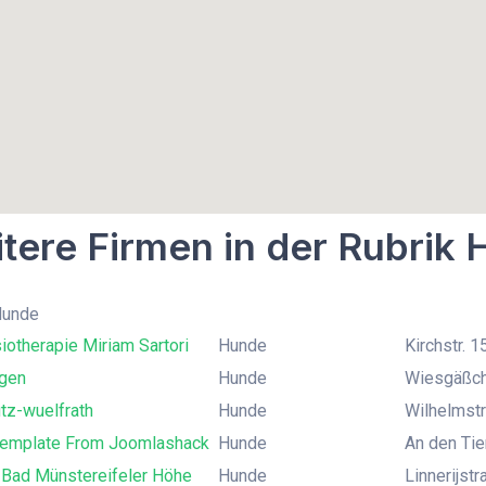
tere Firmen in der Rubrik
Hunde
iotherapie Miriam Sartori
Hunde
Kirchstr. 
gen
Hunde
Wiesgäßch
tz-wuelfrath
Hunde
Wilhelmstr
Template From Joomlashack
Hunde
An den Tie
 Bad Münstereifeler Höhe
Hunde
Linnerijst