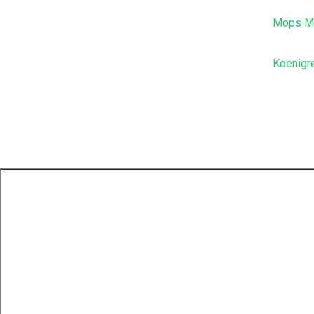
Mops Ma
Koenigr