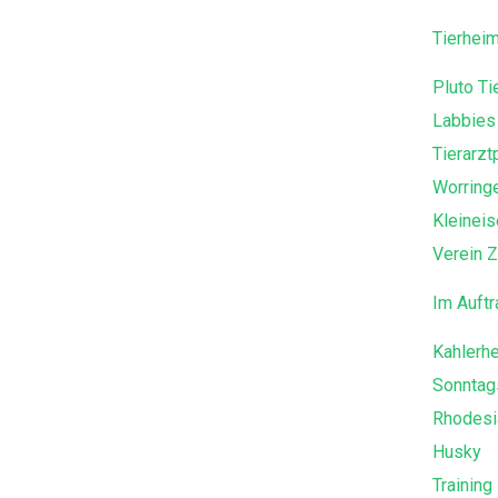
Tierhei
Pluto Ti
Labbies
Tierarz
Worring
Kleineis
Verein 
Im Auft
Kahlerh
Sonntag
Rhodesi
Husky
Training