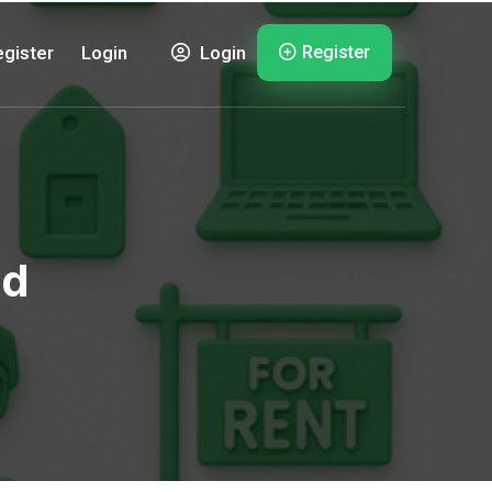
Register
gister
Login
Login
ld