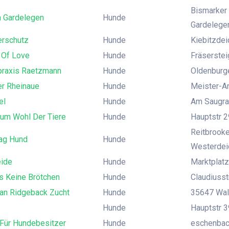
Bismarker 
m Gardelegen
Hunde
Gardelege
erschutz
Hunde
Kiebitzde
 Of Love
Hunde
Fräsersteig
tpraxis Raetzmann
Hunde
Oldenburger
er Rheinaue
Hunde
Meister-An
el
Hunde
Am Saugra
Zum Wohl Der Tiere
Hunde
Hauptstr 2
Reitbrook
rag Hund
Hunde
Westerdei
eide
Hunde
Marktplatz
s Keine Brötchen
Hunde
Claudiusstr
an Ridgeback Zucht
Hunde
35647 Wal
Hunde
Hauptstr 3
 Für Hundebesitzer
Hunde
eschenbac