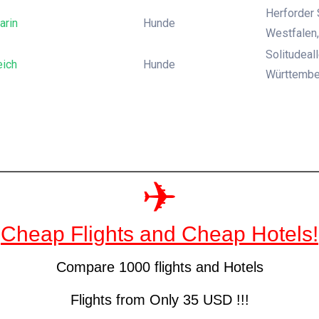
Herforder 
rin
Hunde
Westfalen
Solitudeal
eich
Hunde
Württembe