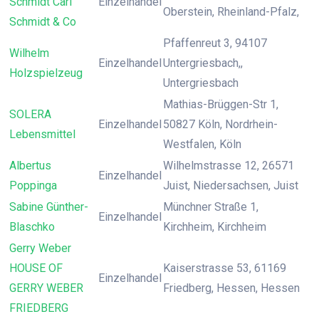
Schmidt Carl
Einzelhandel
Oberstein, Rheinland-Pfalz,
Schmidt & Co
Pfaffenreut 3, 94107
Wilhelm
Einzelhandel
Untergriesbach,,
Holzspielzeug
Untergriesbach
Mathias-Brüggen-Str 1,
SOLERA
Einzelhandel
50827 Köln, Nordrhein-
Lebensmittel
Westfalen, Köln
Albertus
Wilhelmstrasse 12, 26571
Einzelhandel
Poppinga
Juist, Niedersachsen, Juist
Sabine Günther-
Münchner Straße 1,
Einzelhandel
Blaschko
Kirchheim, Kirchheim
Gerry Weber
HOUSE OF
Kaiserstrasse 53, 61169
Einzelhandel
GERRY WEBER
Friedberg, Hessen, Hessen
FRIEDBERG