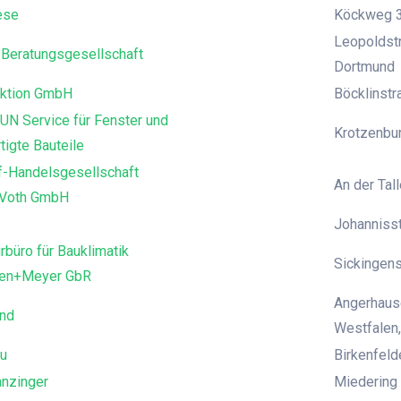
ese
Köckweg 3
Leopoldstr
Beratungsgesellschaft
Dortmund
ktion GmbH
Böcklinst
UN Service für Fenster und
Krotzenbur
tigte Bauteile
f-Handelsgesellschaft
An der Tall
 Voth GmbH
Johanniss
rbüro für Bauklimatik
Sickingens
den+Meyer GbR
Angerhause
and
Westfalen,
u
Birkenfeld
anzinger
Miedering 