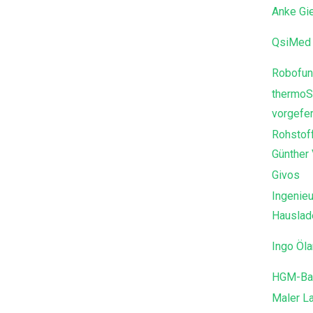
Anke Gi
QsiMed 
Robofun
thermoS
vorgefer
Rohstof
Günther
Givos
Ingenieu
Hausla
Ingo Öl
HGM-Ba
Maler L