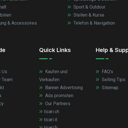
alt
Sport & Outdoor
ilien
Stellen & Kurse
ung & Accessoires
Telefon & Navigation
.de
Quick Links
Help & Supp
 Us
Kaufen und
FAQ's
r Team
Verkaufen
Selling Tips
kt
Banner Advertising
Sitemap
s
Ads promoten
cy
Our Partners
ticari.ch
ticari.it
ticari.fr