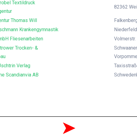
robel Textildruck
82362 Weil
entur
ntur Thomas Will
Falkenberg
uschmann Krankengymnastik
Niederfeld
mbH Fliesenarbeiten
Volmerstr. 
trower Trocken- &
Schwaaner
bau
Vorpomme
schtrin Verlag
Taxisstra
ne Scandianvia AB
Schwedenka