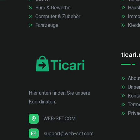
Büro & Gewerbe
Haush
Computer & Zubehör
Immob
Fahrzeuge
Kleid
ticari
About
Unse
Hier unten finden Sie unsere
Konta
Koordinaten:
Term
Priva
WEB-SET.COM
support@web-set.com