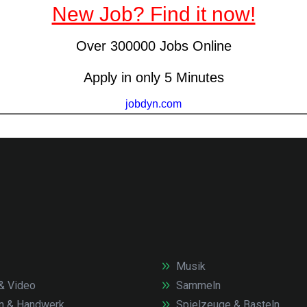
Musik
& Video
Sammeln
n & Handwerk
Spielzeuge & Basteln