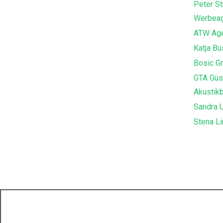
Peter St
Werbeag
ATW Age
Katja B
Bosic G
GTA Güs
Akustik
Sandra U
Stena Li