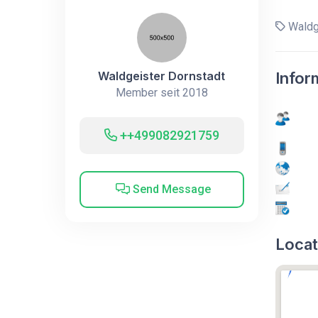
Waldg
Waldgeister Dornstadt
Infor
Member seit 2018
++499082921759
Send Message
Locat