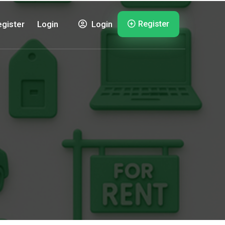
Register
gister
Login
Login