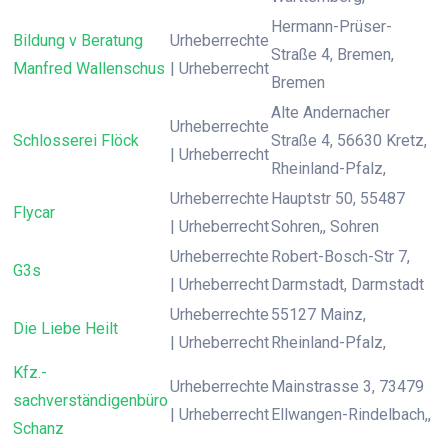
Hermann-Prüser-
Bildung v Beratung
Urheberrechte
Straße 4, Bremen,
Manfred Wallenschus
| Urheberrecht
Bremen
Alte Andernacher
Urheberrechte
Schlosserei Flöck
Straße 4, 56630 Kretz,
| Urheberrecht
Rheinland-Pfalz,
Urheberrechte
Hauptstr 50, 55487
Flycar
| Urheberrecht
Sohren,, Sohren
Urheberrechte
Robert-Bosch-Str 7,
G3s
| Urheberrecht
Darmstadt, Darmstadt
Urheberrechte
55127 Mainz,
Die Liebe Heilt
| Urheberrecht
Rheinland-Pfalz,
Kfz.-
Urheberrechte
Mainstrasse 3, 73479
sachverständigenbüro
| Urheberrecht
Ellwangen-Rindelbach,,
Schanz