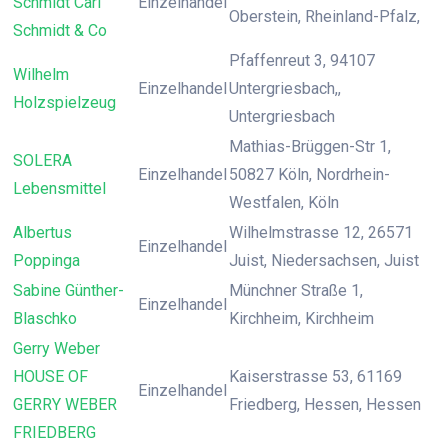
Schmidt Carl
Einzelhandel
Oberstein, Rheinland-Pfalz,
Schmidt & Co
Pfaffenreut 3, 94107
Wilhelm
Einzelhandel
Untergriesbach,,
Holzspielzeug
Untergriesbach
Mathias-Brüggen-Str 1,
SOLERA
Einzelhandel
50827 Köln, Nordrhein-
Lebensmittel
Westfalen, Köln
Albertus
Wilhelmstrasse 12, 26571
Einzelhandel
Poppinga
Juist, Niedersachsen, Juist
Sabine Günther-
Münchner Straße 1,
Einzelhandel
Blaschko
Kirchheim, Kirchheim
Gerry Weber
HOUSE OF
Kaiserstrasse 53, 61169
Einzelhandel
GERRY WEBER
Friedberg, Hessen, Hessen
FRIEDBERG