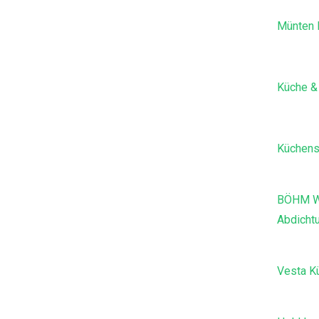
Münten H
Küche &
Küchens
BÖHM W
Abdich
Vesta K