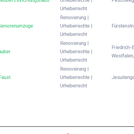
Möbel Einrichtungshaus
Urheberrechte |
Peschweg 
Urheberrecht
Renovierung |
 Seniorenumzüge
Urheberrechte |
Fürstenstr
Urheberrecht
Renovierung |
Friedrich-
auber
Urheberrechte |
Westfalen,
Urheberrecht
Renovierung |
Faust
Urheberrechte |
Jesuitenga
Urheberrecht