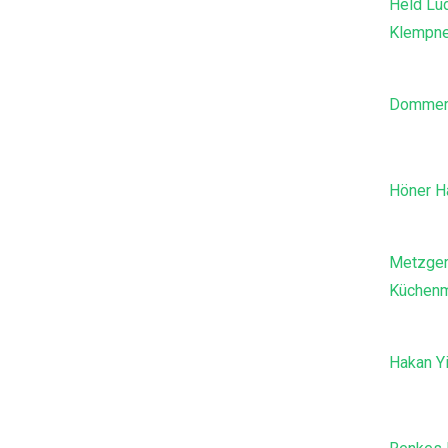
Held Lu
Klempne
Dommer
Höner H
Metzger 
Küchen
Hakan Y