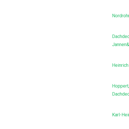
Nordrohr
Dachdec
Jannen&
Heinric
Hoppert
Dachdec
Karl-He