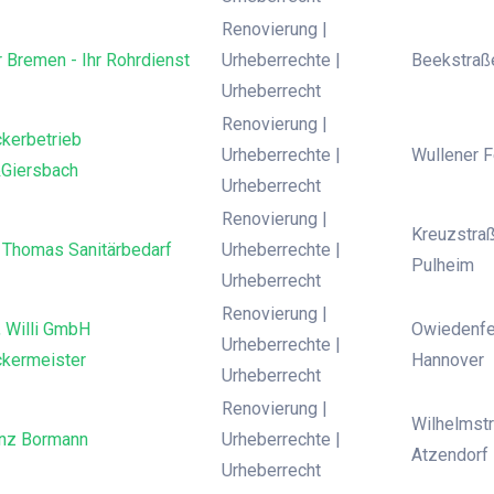
Renovierung |
 Bremen - Ihr Rohrdienst
Urheberrechte |
Beekstraße
Urheberrecht
Renovierung |
kerbetrieb
Urheberrechte |
Wullener F
Giersbach
Urheberrecht
Renovierung |
Kreuzstraß
h Thomas Sanitärbedarf
Urheberrechte |
Pulheim
Urheberrecht
Renovierung |
, Willi GmbH
Owiedenfe
Urheberrechte |
kermeister
Hannover
Urheberrecht
Renovierung |
Wilhelmstr
inz Bormann
Urheberrechte |
Atzendorf
Urheberrecht