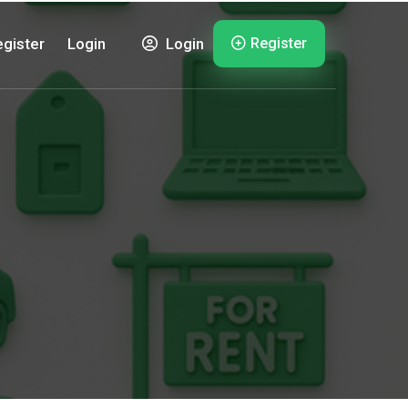
Register
gister
Login
Login