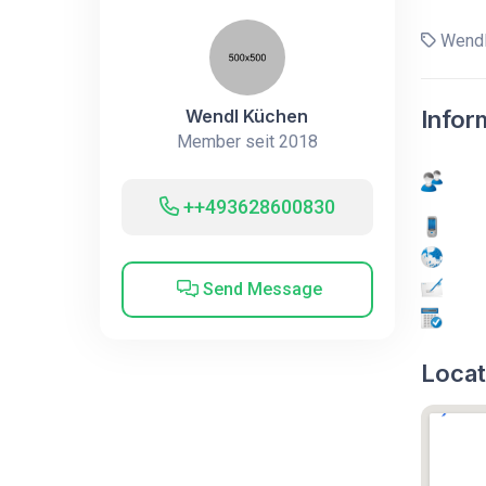
Wendl
Wendl Küchen
Infor
Member seit 2018
++493628600830
Send Message
Locat