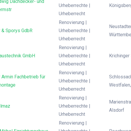
dwig Dachdecker- und
Urheberrechte |
Königsber
rmstr
Urheberrecht
Renovierung |
Neustadte
 & Sporys GdbR
Urheberrechte |
Württembe
Urheberrecht
Renovierung |
austechnik GmbH
Urheberrechte |
Krichinger
Urheberrecht
Renovierung |
Armin Fachbetrieb für
Schlossac
Urheberrechte |
montage
Westfalen
Urheberrecht
Renovierung |
Marienstra
ilmaz
Urheberrechte |
Alsdorf
Urheberrecht
Renovierung |