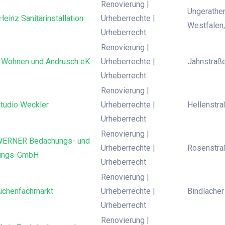
Renovierung |
Ungerather
einz Sanitärinstallation
Urheberrechte |
Westfalen
Urheberrecht
Renovierung |
 Wohnen und Andrusch eK
Urheberrechte |
Jahnstraße
Urheberrecht
Renovierung |
tudio Weckler
Urheberrechte |
Hellenstr
Urheberrecht
Renovierung |
ERNER Bedachungs- und
Urheberrechte |
Rosenstraß
tungs-GmbH
Urheberrecht
Renovierung |
üchenfachmarkt
Urheberrechte |
Bindlacher
Urheberrecht
Renovierung |