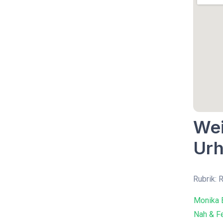
Wei
Urh
Rubrik: 
Monika 
Nah & F