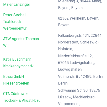
Miedering 3, 86444 Affing,
Maler Lanzinger
Bayern, Bayern
Peter Strobel
82362 Weilheim, Bayern,
Textildruck
Bayern
Werbeagentur
Falkenbergstr. 131, 22844
ATW Agentur Thomas
Norderstedt, Schleswig-
Will
Holstein,
Niederfeldstraße 12,
Katja Buschmann
67065 Ludwigshafen,,
Krankengymnastik
Ludwigshafen
Bosic GmbH
Volmerstr. 8 , 12489, Berlin,
Fliesenarbeiten
Berlin
Schwaaner Str. 30, 18276
GTA Güstrower
Lüssow, Mecklenburg-
Trocken- & Akustikbau
Vorpommern,