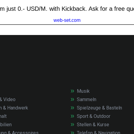
Musik
& Video
Sammeln
n & Handwerk
Spielzeuge & Basteln
alt
Sport & Outdoor
ilien
Stellen & Kurse
ung & Accessoires
Telefon & Navigation