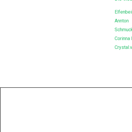
Elfenbe
Annton
Schmuc
Corinna 
Crystal.v