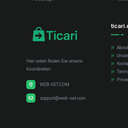
ticari
About
Unse
Hier unten finden Sie unsere
Konta
Koordinaten:
Term
Priva
WEB-SET.COM
support@web-set.com