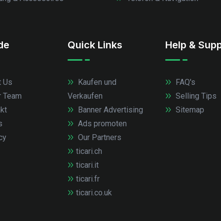
.de
Quick Links
Help & Supp
 Us
Kaufen und
FAQ's
r Team
Verkaufen
Selling Tips
kt
Banner Advertising
Sitemap
s
Ads promoten
cy
Our Partners
ticari.ch
ticari.it
ticari.fr
ticari.co.uk