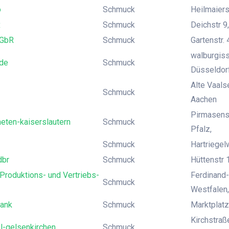
o
Schmuck
Heilmaiers
x
Schmuck
Deichstr 9
 GbR
Schmuck
Gartenstr.
walburgiss
de
Schmuck
Düsseldor
Alte Vaals
Schmuck
Aachen
Pirmasense
aeten-kaiserslautern
Schmuck
Pfalz,
Schmuck
Hartriege
dbr
Schmuck
Hüttenstr 
Produktions- und Vertriebs-
Ferdinand
Schmuck
Westfalen
lank
Schmuck
Marktplatz
Kirchstraß
l-gelsenkirchen
Schmuck