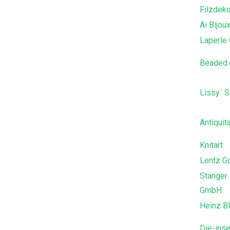
Filzdek
Ai Bijou
Laperle
Beaded.
Lissy´ S
Antiquit
Knitart
Lentz G
Stanger 
GmbH
Heinz B
Die-inse