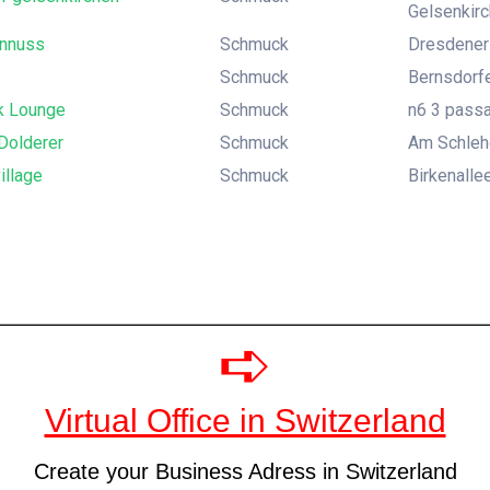
Gelsenkir
innuss
Schmuck
Dresdener S
Schmuck
Bernsdorfe
k Lounge
Schmuck
n6 3 pass
Dolderer
Schmuck
Am Schlehe
illage
Schmuck
Birkenalle