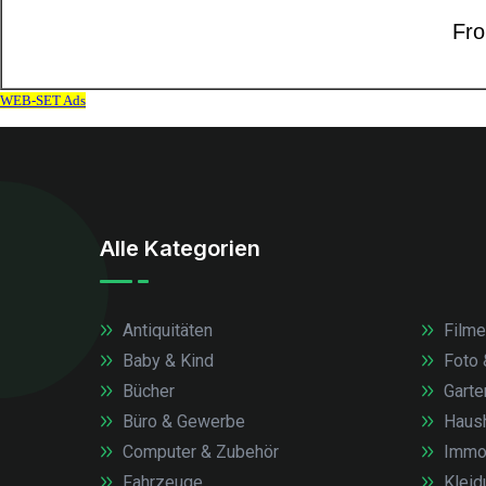
Alle Kategorien
Antiquitäten
Filme
Baby & Kind
Foto 
Bücher
Garte
Büro & Gewerbe
Haush
Computer & Zubehör
Immob
Fahrzeuge
Kleid