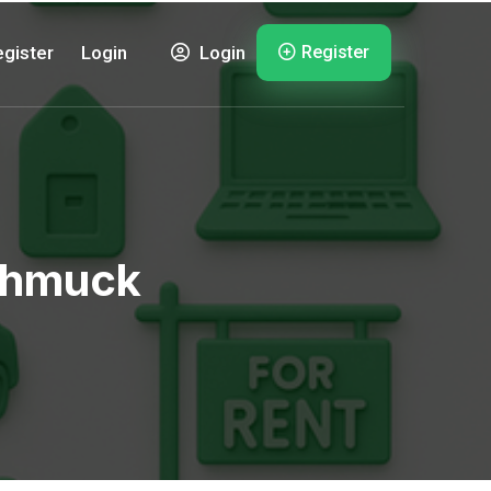
Register
gister
Login
Login
Schmuck