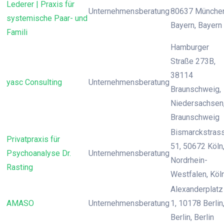
Lederer | Praxis für
Unternehmensberatung
80637 München
systemische Paar- und
Bayern, Bayern
Famili
Hamburger
Straße 273B,
38114
yasc Consulting
Unternehmensberatung
Braunschweig,
Niedersachsen
Braunschweig
Bismarckstras
Privatpraxis für
51, 50672 Köln
Psychoanalyse Dr.
Unternehmensberatung
Nordrhein-
Rasting
Westfalen, Köl
Alexanderplatz
AMASO
Unternehmensberatung
1, 10178 Berlin
Berlin, Berlin