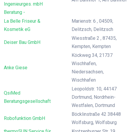
Ingenieurges. mbH
Beratung -
La Belle Friseur &
Marienstr. 6 , 04509,
Kosmetik eG
Delitzsch, Delitzsch
Wiesstraße 2 , 87435,
Deiser Bau GmbH
Kempten, Kempten
Köckweg 34, 21737
Wischhafen,
Anke Giese
Niedersachsen,
Wischhafen
Leopoldstr. 10, 44147
QsiMed
Dortmund, Nordrhein-
Beratungsgesellschaft
Westfalen, Dortmund
Böcklinstraße 42 38448
Robofunktion GmbH
Wolfsburg, Wolfsburg
thermoSUN Service für
Krotzenburger Str. 19,