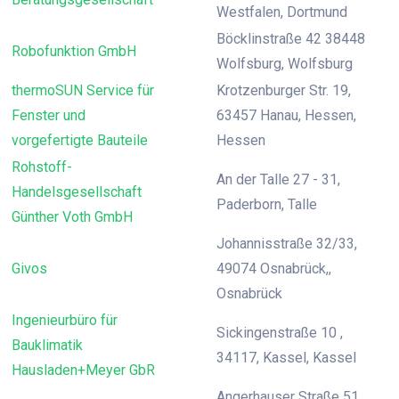
Westfalen, Dortmund
Böcklinstraße 42 38448
Robofunktion GmbH
Wolfsburg, Wolfsburg
thermoSUN Service für
Krotzenburger Str. 19,
Fenster und
63457 Hanau, Hessen,
vorgefertigte Bauteile
Hessen
Rohstoff-
An der Talle 27 - 31,
Handelsgesellschaft
Paderborn, Talle
Günther Voth GmbH
Johannisstraße 32/33,
Givos
49074 Osnabrück,,
Osnabrück
Ingenieurbüro für
Sickingenstraße 10 ,
Bauklimatik
34117, Kassel, Kassel
Hausladen+Meyer GbR
Angerhauser Straße 51,