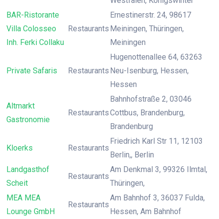
Westfalen, Königswinter
BAR-Ristorante
Ernestinerstr. 24, 98617
Villa Colosseo
Restaurants
Meiningen, Thüringen,
Inh. Ferki Collaku
Meiningen
Hugenottenallee 64, 63263
Private Safaris
Restaurants
Neu-Isenburg, Hessen,
Hessen
Bahnhofstraße 2, 03046
Altmarkt
Restaurants
Cottbus, Brandenburg,
Gastronomie
Brandenburg
Friedrich Karl Str 11, 12103
Kloerks
Restaurants
Berlin,, Berlin
Landgasthof
Am Denkmal 3, 99326 Ilmtal,
Restaurants
Scheit
Thüringen,
MEA MEA
Am Bahnhof 3, 36037 Fulda,
Restaurants
Lounge GmbH
Hessen, Am Bahnhof