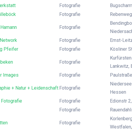
rkstatt
Fotografie
Bugscharrn
illeböck
Fotografie
Rebenweg 
Bendingbos
 Hamann
Fotografie
Niedersach
 Network
Fotografie
Ernst-Leit
g Pfeifer
Fotografie
Kösliner S
Kurfürsten
Ibbeken
Fotografie
Lankwitz, 
er Images
Fotografie
Paulstraße
Niederseel
phie + Natur + Leidenschaft
Fotografie
Hessen
 Fotografie
Fotografie
Edionstr 2
Fotografie
Rauendahls
Korlenberg
tten
Fotografie
Westfalen