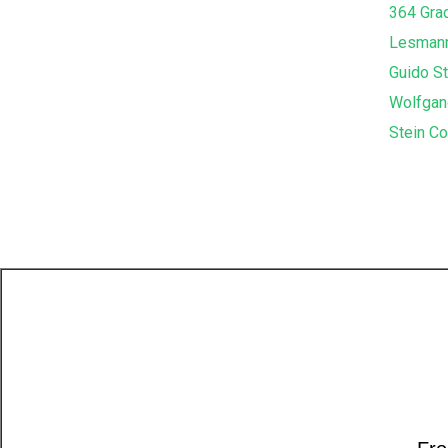
364 Gra
Lesman
Guido S
Wolfgan
Stein Co