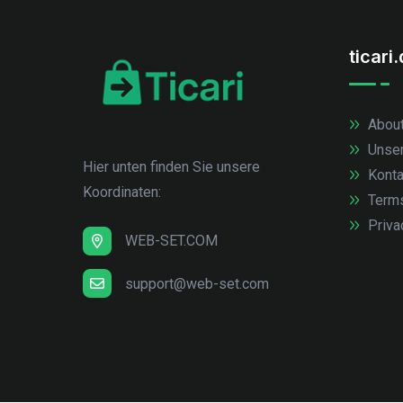
ticari
About
Unse
Hier unten finden Sie unsere
Konta
Koordinaten:
Term
Priva
WEB-SET.COM
support@web-set.com