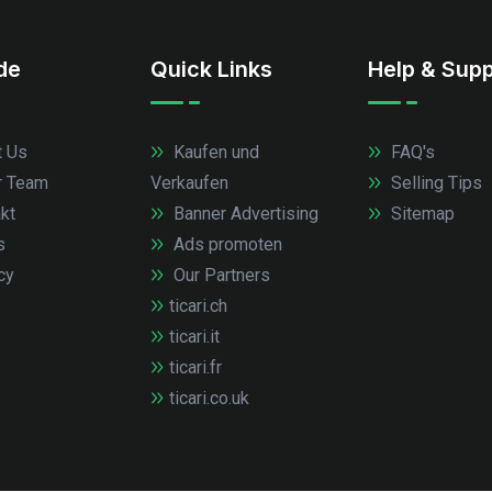
.de
Quick Links
Help & Supp
 Us
Kaufen und
FAQ's
r Team
Verkaufen
Selling Tips
kt
Banner Advertising
Sitemap
s
Ads promoten
cy
Our Partners
ticari.ch
ticari.it
ticari.fr
ticari.co.uk