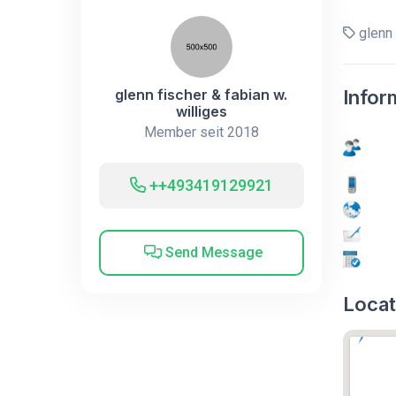
glenn 
glenn fischer & fabian w.
Infor
williges
Member seit 2018
++493419129921
Send Message
Locat