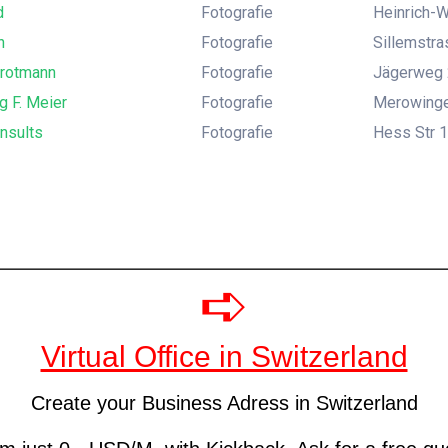
d
Fotografie
Heinrich-W
n
Fotografie
Sillemstr
trotmann
Fotografie
Jägerweg 
g F. Meier
Fotografie
Merowinger
nsults
Fotografie
Hess Str 1