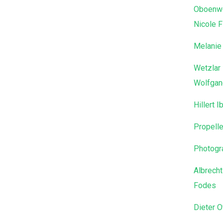
Oboenwe
Nicole F
Melanie
Wetzlar
Wolfgan
Hillert 
Propell
Photogra
Albrecht
Fodes
Dieter O