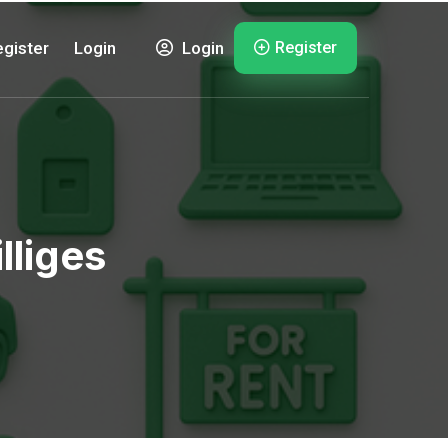
Register
gister
Login
Login
lliges