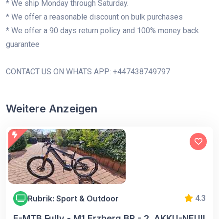
* We ship Monday through Saturday.
* We offer a reasonable discount on bulk purchases
* We offer a 90 days return policy and 100% money back
guarantee
CONTACT US ON WHATS APP: +447438749797
Weitere Anzeigen
Rubrik: Sport & Outdoor
4.3
E-MTB Fully - M1 Erzberg BR - 2. AKKU-NEU!!