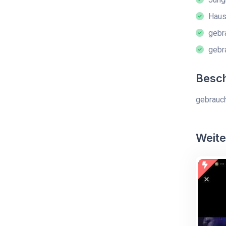
Haush
gebra
gebra
Besc
gebrauch
Weite