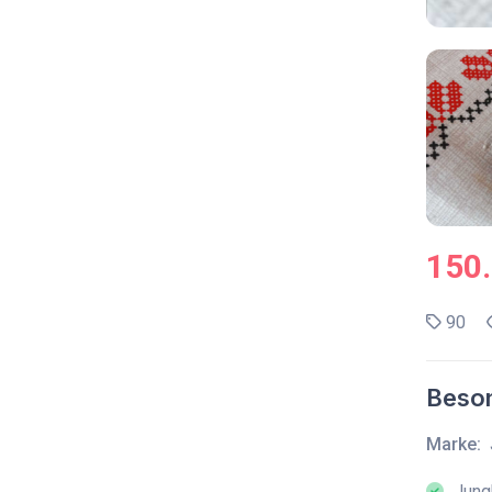
150
90
Beson
Marke:
Jung