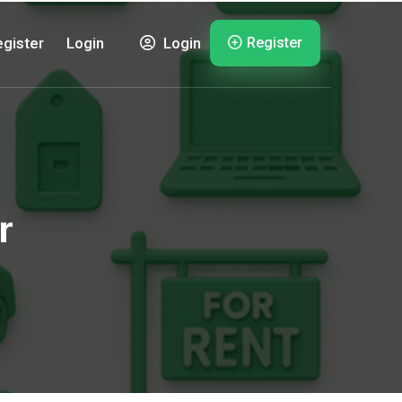
Register
gister
Login
Login
r