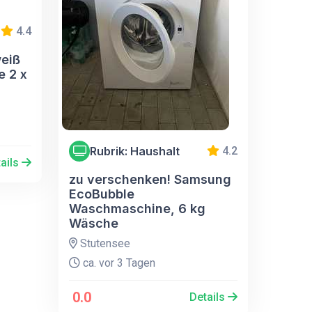
4.4
weiß
e 2 x
Rubrik: Haushalt
4.2
ails
zu verschenken! Samsung
EcoBubble
Waschmaschine, 6 kg
Wäsche
Stutensee
ca. vor 3 Tagen
0.0
Details