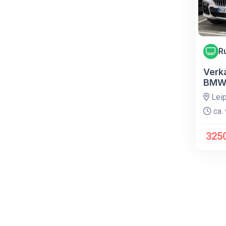
R
Verk
BMW
Leip
ca. 
3250