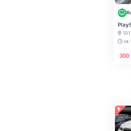
R
Play
1011
ca. 
300