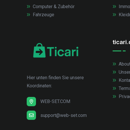
Computer & Zubehör
Immob
Fahrzeuge
Kleid
ticari
About
Unse
Hier unten finden Sie unsere
Konta
Koordinaten:
Term
Priva
WEB-SET.COM
support@web-set.com