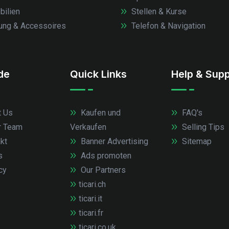
ilien
Stellen & Kurse
ung & Accessoires
Telefon & Navigation
.de
Quick Links
Help & Supp
 Us
Kaufen und
FAQ's
r Team
Verkaufen
Selling Tips
kt
Banner Advertising
Sitemap
s
Ads promoten
cy
Our Partners
ticari.ch
ticari.it
ticari.fr
ticari.co.uk