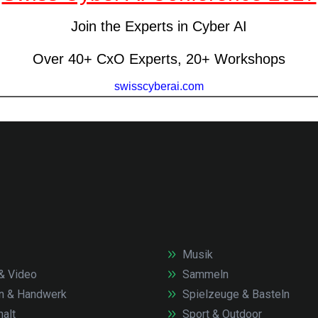
Musik
& Video
Sammeln
n & Handwerk
Spielzeuge & Basteln
alt
Sport & Outdoor