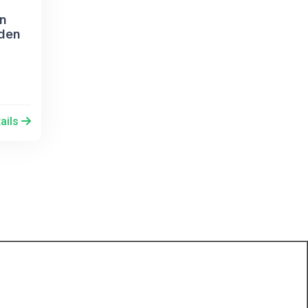
on
 den
ails