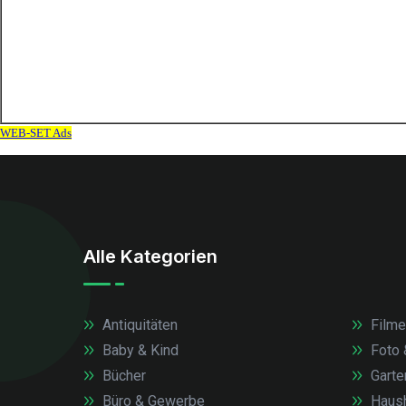
Alle Kategorien
Antiquitäten
Filme
Baby & Kind
Foto 
Bücher
Garte
Büro & Gewerbe
Haush