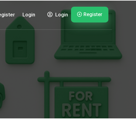
Register
gister
Login
Login