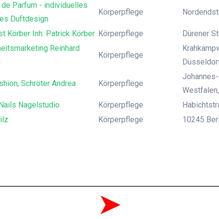
 de Parfum - individuelles
Körperpflege
Nordendst
hes Duftdesign
t Körber Inh. Patrick Körber
Körperpflege
Dürener St
eitsmarketing Reinhard
Krahkampw
Körperpflege
h
Düsseldor
Johannes-P
shion, Schröter Andrea
Körperpflege
Westfalen,
Nails Nagelstudio
Körperpflege
Habichtst
ilz
Körperpflege
10245 Berli