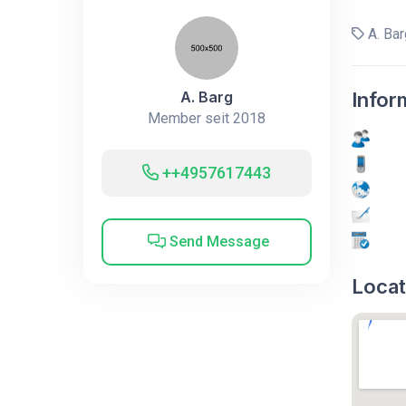
A. Bar
A. Barg
Infor
Member seit 2018
++4957617443
Send Message
Locat