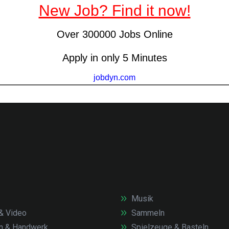
Musik
& Video
Sammeln
n & Handwerk
Spielzeuge & Basteln