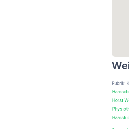
Wei
Rubrik: 
Haarschn
Horst W
Physiot
Haarstu