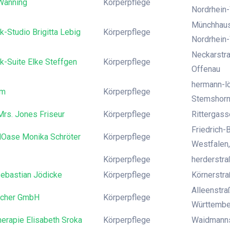
Wanning
Körperpflege
Nordrhein
Münchhaus
-Studio Brigitta Lebig
Körperpflege
Nordrhein
Neckarstr
k-Suite Elke Steffgen
Körperpflege
Offenau
hermann-l
om
Körperpflege
Stemshor
Mrs. Jones Friseur
Körperpflege
Rittergass
Friedrich-
lOase Monika Schröter
Körperpflege
Westfalen
Körperpflege
herderstra
Sebastian Jödicke
Körperpflege
Körnerstr
Alleenstra
ocher GmbH
Körperpflege
Württembe
erapie Elisabeth Sroka
Körperpflege
Waidmannsl