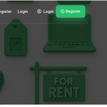
Register
gister
Login
Login