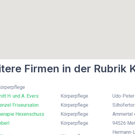
tere Firmen in der Rubrik 
Körperpflege
itt H. und A. Evers
Körperpflege
Udo-Peter
enzel Friseursalon
Körperpflege
Silhöferto
herapie Hexenschuss
Körperpflege
Ammertal 
eberl
Körperpflege
94526 Mett
Hermann-L