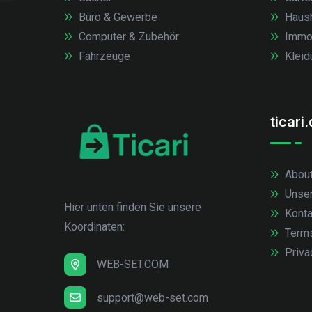
Büro & Gewerbe
Haush
Computer & Zubehör
Immob
Fahrzeuge
Kleid
ticari
About
Unse
Hier unten finden Sie unsere
Konta
Koordinaten:
Term
Priva
WEB-SET.COM
support@web-set.com