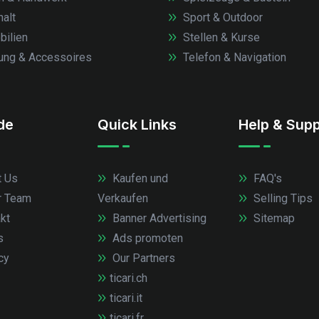
alt
Sport & Outdoor
ilien
Stellen & Kurse
ung & Accessoires
Telefon & Navigation
.de
Quick Links
Help & Supp
 Us
Kaufen und
FAQ's
r Team
Verkaufen
Selling Tips
kt
Banner Advertising
Sitemap
s
Ads promoten
cy
Our Partners
ticari.ch
ticari.it
ticari.fr