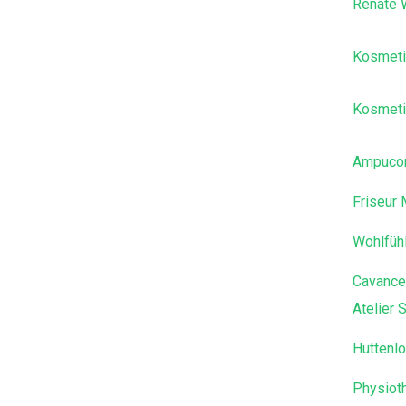
Renate 
Kosmetik
Kosmeti
Ampuc
Friseur 
Wohlfüh
Cavance
Atelier 
Huttenl
Physioth