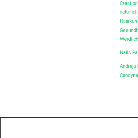
Création
natürlic
Haarkuns
Gesundh
Weidlic
Nails Fa
Andreja 
Candyna