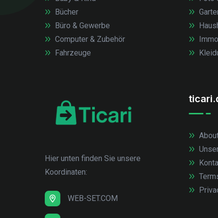
Bücher
Garte
Büro & Gewerbe
Haush
Computer & Zubehör
Immob
Fahrzeuge
Kleid
ticari
About
Unse
Hier unten finden Sie unsere
Konta
Koordinaten:
Term
Priva
WEB-SET.COM