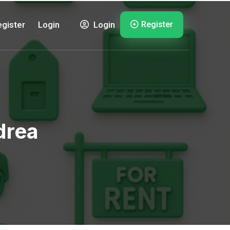
Register
gister
Login
Login
drea