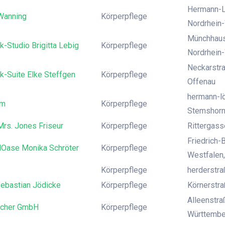
Hermann-L
Wanning
Körperpflege
Nordrhein
Münchhaus
-Studio Brigitta Lebig
Körperpflege
Nordrhein
Neckarstr
k-Suite Elke Steffgen
Körperpflege
Offenau
hermann-l
om
Körperpflege
Stemshor
Mrs. Jones Friseur
Körperpflege
Rittergass
Friedrich-
lOase Monika Schröter
Körperpflege
Westfalen
Körperpflege
herderstra
Sebastian Jödicke
Körperpflege
Körnerstr
Alleenstra
ocher GmbH
Körperpflege
Württembe