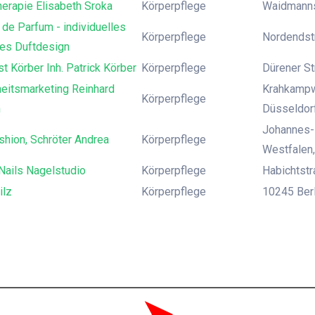
erapie Elisabeth Sroka
Körperpflege
Waidmannsl
 de Parfum - individuelles
Körperpflege
Nordendst
hes Duftdesign
t Körber Inh. Patrick Körber
Körperpflege
Dürener St
eitsmarketing Reinhard
Krahkampw
Körperpflege
h
Düsseldor
Johannes-P
shion, Schröter Andrea
Körperpflege
Westfalen,
Nails Nagelstudio
Körperpflege
Habichtst
ilz
Körperpflege
10245 Berli