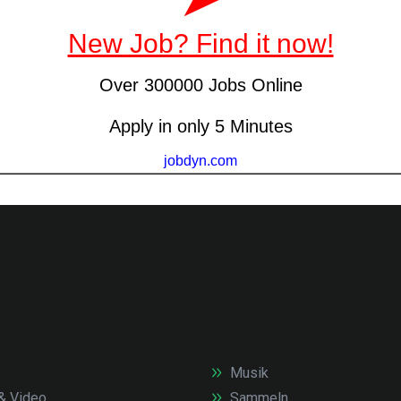
Musik
& Video
Sammeln