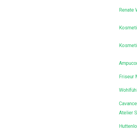
Renate 
Kosmetik
Kosmeti
Ampuc
Friseur 
Wohlfüh
Cavance
Atelier 
Huttenl