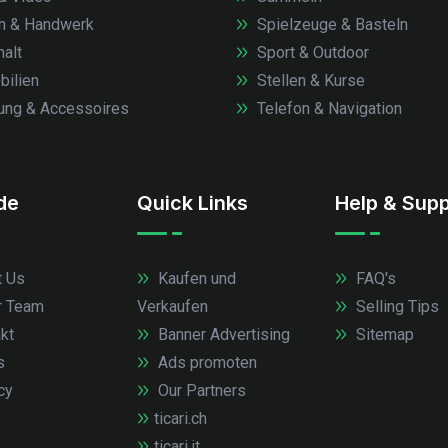
n & Handwerk
Spielzeuge & Basteln
alt
Sport & Outdoor
ilien
Stellen & Kurse
ung & Accessoires
Telefon & Navigation
.de
Quick Links
Help & Supp
 Us
Kaufen und
FAQ's
r Team
Verkaufen
Selling Tips
kt
Banner Advertising
Sitemap
s
Ads promoten
cy
Our Partners
ticari.ch
ticari.it