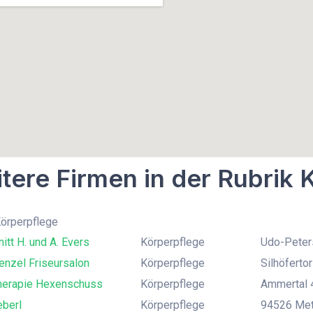
tere Firmen in der Rubrik 
Körperpflege
itt H. und A. Evers
Körperpflege
Udo-Peter
enzel Friseursalon
Körperpflege
Silhöferto
herapie Hexenschuss
Körperpflege
Ammertal 
eberl
Körperpflege
94526 Mett