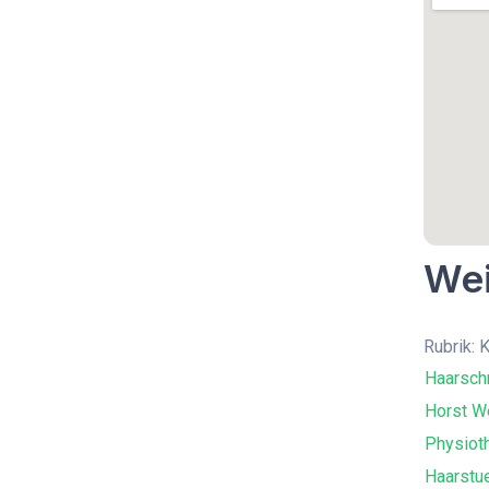
Wei
Rubrik: 
Haarschn
Horst W
Physiot
Haarstu