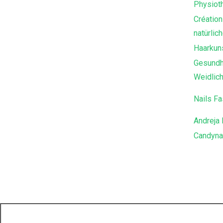
Physioth
Création
natürlic
Haarkuns
Gesundh
Weidlic
Nails Fa
Andreja 
Candyna