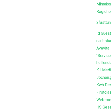
Mimako
Regioho
2fasttun
Id Gues
narf-stu
Avevita
"Service
helfende
K1 Medi
Jochen.
Kwh Des
Firstcla
Web-med
HS Gese