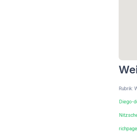
Wei
Rubrik:
Diego-d
Nitzsch
richpag