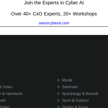
Musik
& Video
Sammeln
n & Handwerk
Spielzeuge & Basteln
alt
Sport & Outdoor
ilien
Stellen & Kurse