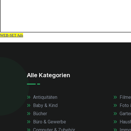
Alle Kategorien
Antiquitäten
Filme
Baby & Kind
Foto 
Bücher
Garte
Büro & Gewerbe
Haush
Computer & Zubehör
Immob