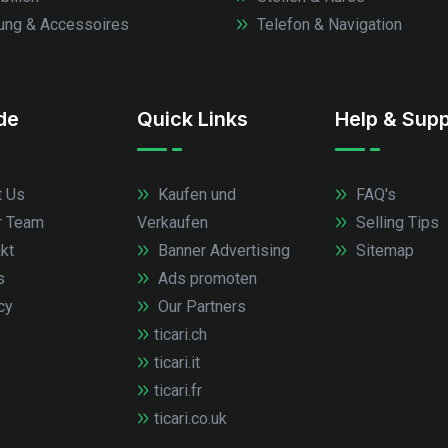
ung & Accessoires
Telefon & Navigation
.de
Quick Links
Help & Supp
 Us
Kaufen und
FAQ's
r Team
Verkaufen
Selling Tips
kt
Banner Advertising
Sitemap
s
Ads promoten
cy
Our Partners
ticari.ch
ticari.it
ticari.fr
ticari.co.uk