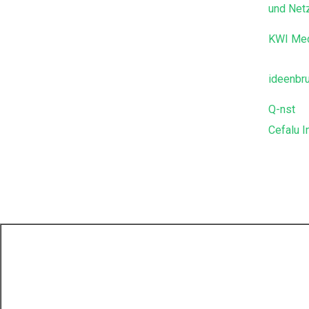
und Net
KWI Me
ideenbr
Q-nst
Cefalu I