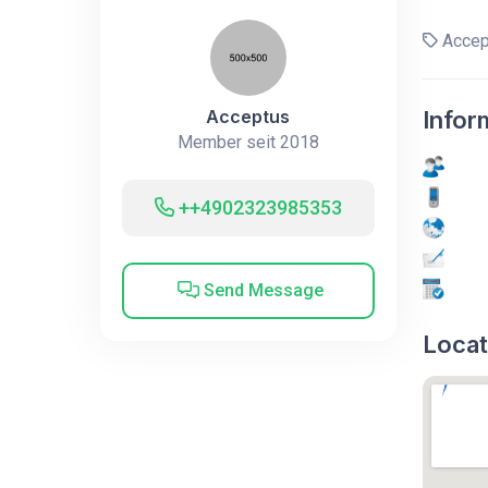
Accep
Acceptus
Infor
Member seit 2018
++4902323985353
Send Message
Locat