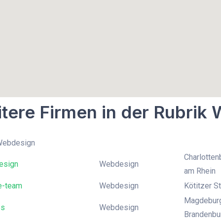
tere Firmen in der Rubrik
 Webdesign
Charlotten
esign
Webdesign
am Rhein
e-team
Webdesign
Kötitzer S
Magdeburge
es
Webdesign
Brandenbur