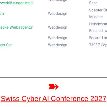
zwerklösungen mbH
Bonn
Soester St
dia
Webdesign
Münster
Heinrichst
uecke Werbeagentur
Webdesign
Braunschw
Webdesign
Eduard-Lin
nter Car
Webdesign
73037 Göp