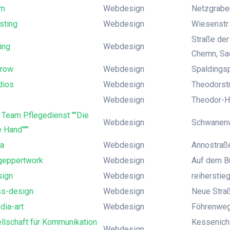
m
Webdesign
Netzgraben
sting
Webdesign
Wiesenstr 3
Straße der
ing
Webdesign
Chemn, Sa
trow
Webdesign
Spaldingsp
dios
Webdesign
Theodorst
Webdesign
Theodor-H
 Team Pflegedienst ""Die
Webdesign
Schwanenw
 Hand"""
a
Webdesign
Annostraße
geppertwork
Webdesign
Auf dem Bu
ign
Webdesign
reiherstie
ss-design
Webdesign
Neue Stra
ia-art
Webdesign
Föhrenweg
llschaft für Kommunikation
Kesseniche
Webdesign