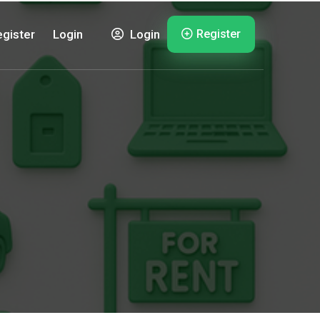
Register
gister
Login
Login