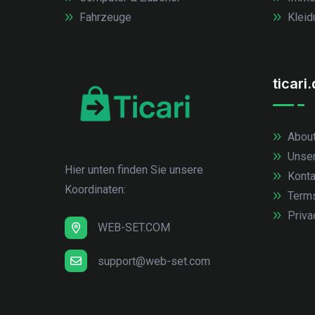
Fahrzeuge
Kleid
ticari
About
Unse
Hier unten finden Sie unsere
Konta
Koordinaten:
Term
Priva
WEB-SET.COM
support@web-set.com