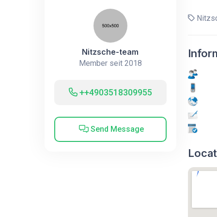
Nitzs
Nitzsche-team
Infor
Member seit 2018
++4903518309955
Send Message
Locat