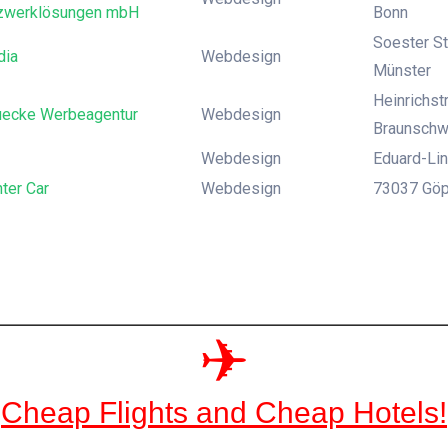
zwerklösungen mbH
Bonn
Soester St
dia
Webdesign
Münster
Heinrichst
uecke Werbeagentur
Webdesign
Braunschw
Webdesign
Eduard-Lin
nter Car
Webdesign
73037 Göp