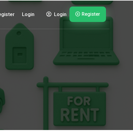
Register
gister
Login
Login