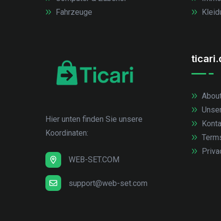
Fahrzeuge
Kleid
ticari
About
Unse
Hier unten finden Sie unsere
Konta
Koordinaten:
Term
Priva
WEB-SET.COM
support@web-set.com