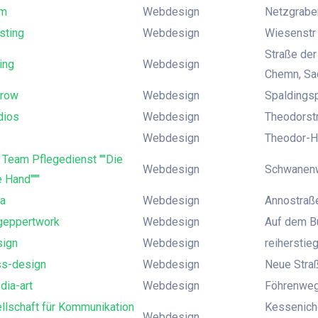
m
Webdesign
Netzgraben
sting
Webdesign
Wiesenstr 3
Straße der
ing
Webdesign
Chemn, Sa
trow
Webdesign
Spaldingsp
dios
Webdesign
Theodorst
Webdesign
Theodor-H
 Team Pflegedienst ""Die
Webdesign
Schwanenw
 Hand"""
a
Webdesign
Annostraße
geppertwork
Webdesign
Auf dem Bu
ign
Webdesign
reiherstie
ss-design
Webdesign
Neue Stra
ia-art
Webdesign
Föhrenweg
llschaft für Kommunikation
Kesseniche
Webdesign