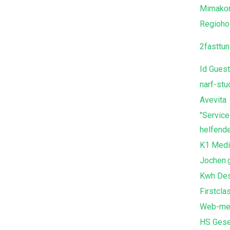
Mimako
Regioho
2fasttun
Id Gues
narf-stu
Avevita
"Service
helfende
K1 Medi
Jochen.
Kwh Des
Firstcla
Web-med
HS Gese