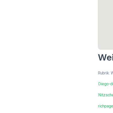
Wei
Rubrik:
Diego-d
Nitzsch
richpag