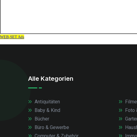
Alle Kategorien
Antiquitäten
Filme
Baby & Kind
Foto 
Bücher
Garte
Büro & Gewerbe
Haush
Computer & Zubehör
Immob