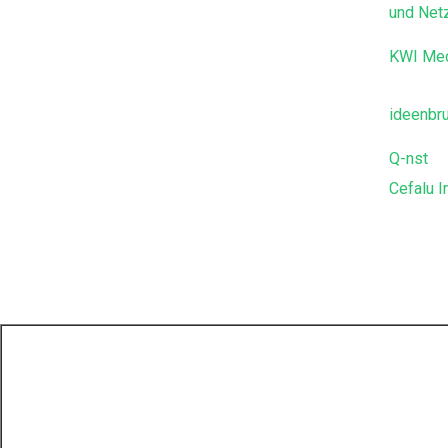
und Net
KWI Me
ideenbr
Q-nst
Cefalu I