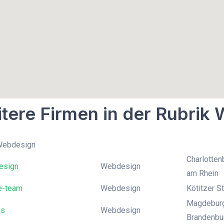
tere Firmen in der Rubrik
 Webdesign
Charlotten
esign
Webdesign
am Rhein
e-team
Webdesign
Kötitzer S
Magdeburge
es
Webdesign
Brandenbur