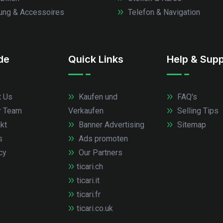
ung & Accessoires
Telefon & Navigation
.de
Quick Links
Help & Supp
 Us
Kaufen und
FAQ's
r Team
Verkaufen
Selling Tips
kt
Banner Advertising
Sitemap
s
Ads promoten
cy
Our Partners
ticari.ch
ticari.it
ticari.fr
ticari.co.uk