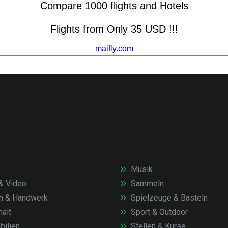
Musik
& Video
Sammeln
n & Handwerk
Spielzeuge & Basteln
alt
Sport & Outdoor
ilien
Stellen & Kurse