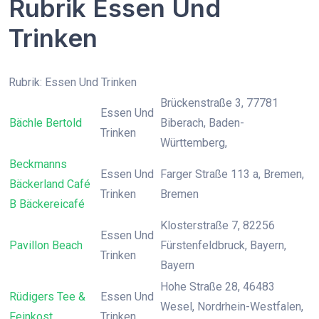
Rubrik Essen Und
Trinken
Rubrik: Essen Und Trinken
Brückenstraße 3, 77781
Essen Und
Bächle Bertold
Biberach, Baden-
Trinken
Württemberg,
Beckmanns
Essen Und
Farger Straße 113 a, Bremen,
Bäckerland Café
Trinken
Bremen
B Bäckereicafé
Klosterstraße 7, 82256
Essen Und
Pavillon Beach
Fürstenfeldbruck, Bayern,
Trinken
Bayern
Hohe Straße 28, 46483
Rüdigers Tee &
Essen Und
Wesel, Nordrhein-Westfalen,
Feinkost
Trinken