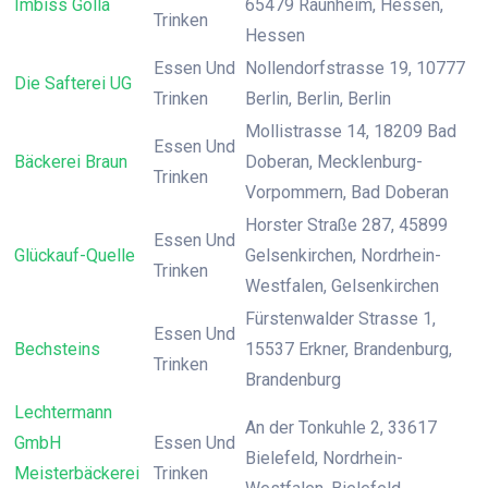
Imbiss Golla
65479 Raunheim, Hessen,
Trinken
Hessen
Essen Und
Nollendorfstrasse 19, 10777
Die Safterei UG
Trinken
Berlin, Berlin, Berlin
Mollistrasse 14, 18209 Bad
Essen Und
Bäckerei Braun
Doberan, Mecklenburg-
Trinken
Vorpommern, Bad Doberan
Horster Straße 287, 45899
Essen Und
Glückauf-Quelle
Gelsenkirchen, Nordrhein-
Trinken
Westfalen, Gelsenkirchen
Fürstenwalder Strasse 1,
Essen Und
Bechsteins
15537 Erkner, Brandenburg,
Trinken
Brandenburg
Lechtermann
An der Tonkuhle 2, 33617
GmbH
Essen Und
Bielefeld, Nordrhein-
Meisterbäckerei
Trinken