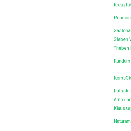
Kreuzfah
Pension
Gästeha
Sieben 
Theben 
Rundum 
KernsGl
Ratsstub
Arno un
Klausse
Naturam