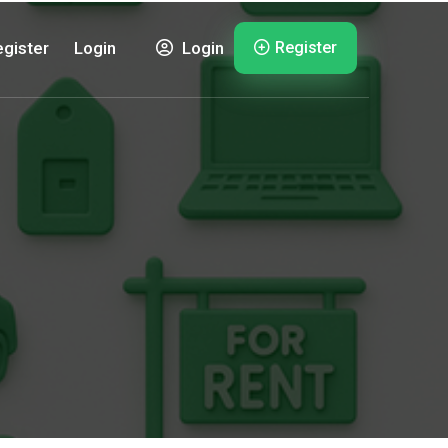
Register
gister
Login
Login