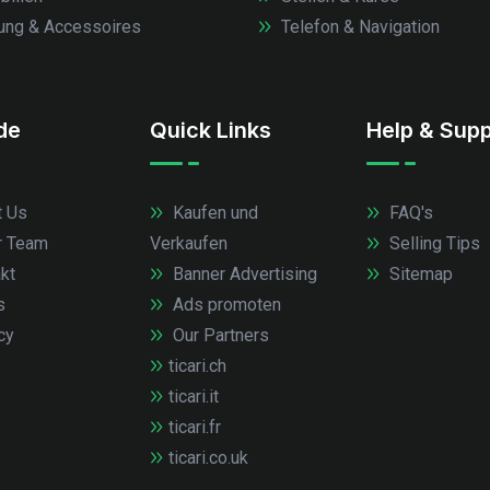
ung & Accessoires
Telefon & Navigation
.de
Quick Links
Help & Supp
 Us
Kaufen und
FAQ's
r Team
Verkaufen
Selling Tips
kt
Banner Advertising
Sitemap
s
Ads promoten
cy
Our Partners
ticari.ch
ticari.it
ticari.fr
ticari.co.uk