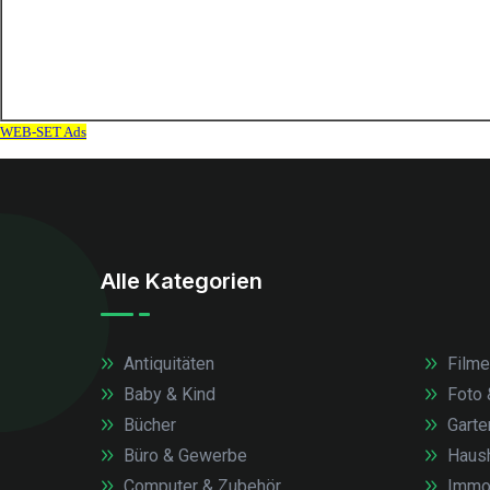
Alle Kategorien
Antiquitäten
Filme
Baby & Kind
Foto 
Bücher
Garte
Büro & Gewerbe
Haush
Computer & Zubehör
Immob