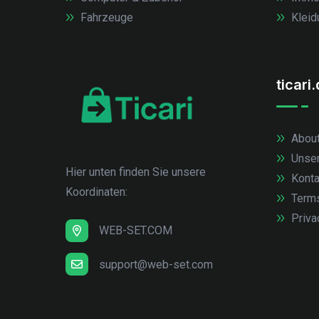
Fahrzeuge
Kleid
ticari
About
Unse
Hier unten finden Sie unsere
Konta
Koordinaten:
Term
Priva
WEB-SET.COM
support@web-set.com