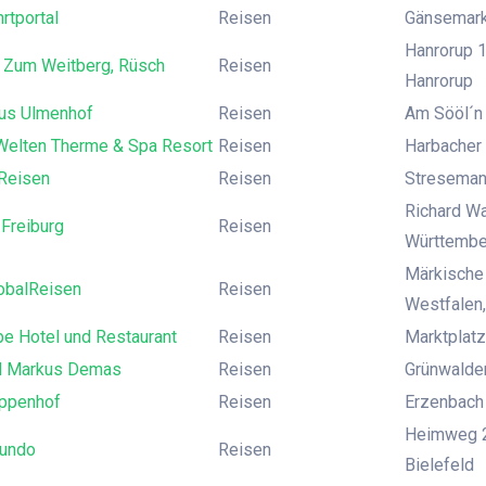
rtportal
Reisen
Gänsemark
Hanrorup 1
 Zum Weitberg, Rüsch
Reisen
Hanrorup
us Ulmenhof
Reisen
Am Sööl´n 
Welten Therme & Spa Resort
Reisen
Harbacher
Reisen
Reisen
Stresemann
Richard Wa
Freiburg
Reisen
Württembe
Märkische 
obalReisen
Reisen
Westfalen
e Hotel und Restaurant
Reisen
Marktplatz
d Markus Demas
Reisen
Grünwalder
ppenhof
Reisen
Erzenbach
Heimweg 28
undo
Reisen
Bielefeld