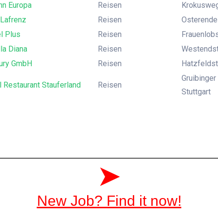
hn Europa
Reisen
Krokusweg 
 Lafrenz
Reisen
Osterende 
l Plus
Reisen
Frauenlobs
lla Diana
Reisen
Westendst
ury GmbH
Reisen
Hatzfeldst
Gruibinger
 Restaurant Stauferland
Reisen
Stuttgart