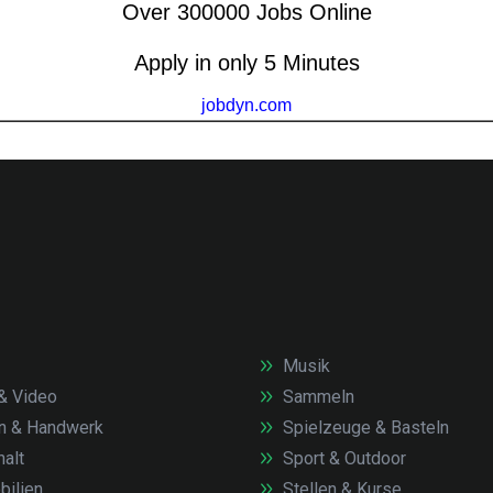
Musik
& Video
Sammeln
n & Handwerk
Spielzeuge & Basteln
alt
Sport & Outdoor
ilien
Stellen & Kurse